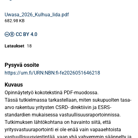
Uwasa_2026_Kulhua_Iida.pdf
682.98 KB
CC BY 4.0
Lataukset
18
Pysyvä osoite
https://urn.fi/URN:NBN:fi-fe2026051646218
Kuvaus
Opinnäytetyö kokotekstinä PDF-muodossa.
Tässä tutkielmassa tarkastellaan, miten sukupuolten tasa-
arvo rakentuu yritysten CSRD- direktiivin ja ESRS-
standardien mukaisessa vastuullisuusraportoinnissa.
Tutkimuksen lähtökohtana on havainto siitä, että
yritysvastuuraportointi ei ole enää vain vapaaehtoista
vastuullisuusviestintää, vaan yhä vahvemmin säännelty ja