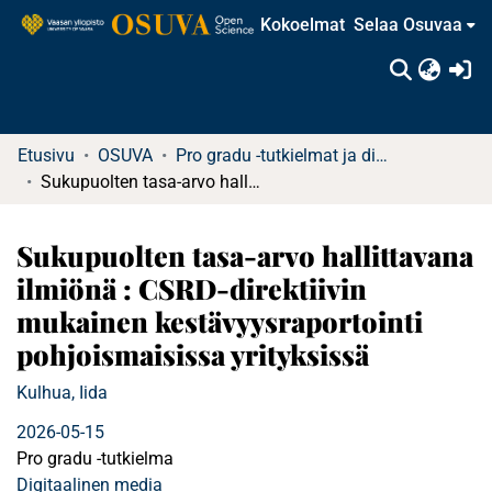
Kokoelmat
Selaa Osuvaa
(c
Etusivu
OSUVA
Pro gradu -tutkielmat ja diplomityöt
Sukupuolten tasa-arvo hallittavana ilmiönä : CSRD-direktiivin mukainen kestävyysraportointi pohjoismaisissa yrityksissä
Sukupuolten tasa-arvo hallittavana
ilmiönä : CSRD-direktiivin
mukainen kestävyysraportointi
pohjoismaisissa yrityksissä
Kulhua, Iida
2026-05-15
Pro gradu -tutkielma
Digitaalinen media