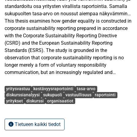
standardoitu osa yritysten virallista raportointia. Samalla
sukupuolten tasa-arvo on noussut aiempaa näkyvämmin
osaksi yritysvastuun sosiaalista ulottuvuutta.
This thesis examines how gender equality is constructed in
Tutkielmassa kysytään, millaisia tasa-arvoon liittyviä
corporate sustainability reporting prepared in accordance
diskursseja aineistosta voidaan tunnistaa ja millaisena
with the Corporate Sustainability Reporting Directive
ilmiönä nämä diskurssit rakentavat sukupuolten tasa-
(CSRD) and the European Sustainability Reporting
arvoa.
Standards (ESRS). The study is grounded in the
observation that corporate sustainability reporting is no
Tutkielman teoreettinen viitekehys rakentuu yritysvastuun
longer merely a form of voluntary responsibility
ja vastuullisuusraportoinnin institutionalisoitumista,
communication, but an increasingly regulated and
hallintaa ja standardoitumista koskevalle tutkimukselle
standardised part of companies’ formal reporting. At the
Avainsanat
sekä feministiselle kriittiselle diskurssianalyysille.
same time, gender equality has become more visibly
yritysvastuu
kestävyysraportointi
tasa-arvo
Keskeisiä käsitteitä ovat yritysvastuu,
embedded in the social dimension of corporate
diskurssianalyysi
sukupuoli
vastuullisuus
raportointi
yritykset
diskurssi
organisaatiot
vastuullisuusraportointi sekä sukupuolten tasa-arvo.
responsibility. The thesis asks what kinds of equality-
Sukupuolten tasa-arvoa lähestytään samanaikaisesti
related discourses can be identified in the data and what
oikeudenmukaisuuden kysymyksenä, organisaatioiden
kind of phenomenon of gender equality these discourses
sukupuolittuneisiin käytäntöihin kytkeytyvänä ilmiönä sekä
construct.
Tietueen kaikki tiedot
standardoidun raportointikehyksen kautta rakentuvana