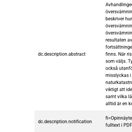
Avhandlingen
översvämning
beskriver h
översvämninge
översvämning
resultaten a
fortsättninge
dc.description.abstract
finns. När ri
som väljs. T
också utanfö
misslyckas i
naturkatastro
viktigt att i
samt vilka l
alltid är en 
fi=Opinnäyte
dc.description.notification
fulltext i PD