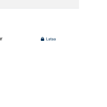
df
Lataa