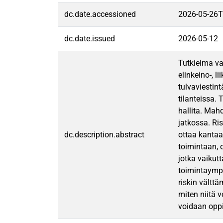
dc.date.accessioned
2026-05-26T
dc.date.issued
2026-05-12
Tutkielma val
elinkeino-, 
tulvaviestin
tilanteissa. 
hallita. Mah
jatkossa. Ris
dc.description.abstract
ottaa kantaa 
toimintaan, o
jotka vaikut
toimintaympä
riskin välttä
miten niitä 
voidaan oppi