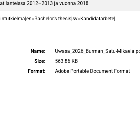
lvatilanteissa 2012–2013 ja vuonna 2018
intutkielma|en=Bachelor's thesis|sv=Kandidatarbete|
Name:
Uwasa_2026_Burman_Satu-Mikaela.p
Size:
563.86 KB
Format:
Adobe Portable Document Format