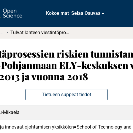
Kokoelmat
Selaa Osuvaa
atintutkielmat (rajattu saatavuus)
Tulvatilanteen viestintäprosessien riskien tunnistaminen ja hallinta : Vertailukohtina Etelä-Pohjanmaan ELY-keskuksen viestintä tulvatilanteissa 2012–2013 ja vuonna 2018
täprosessien riskien tunnistam
ä-Pohjanmaan ELY-keskuksen v
–2013 ja vuonna 2018
Tietueen suppeat tiedot
u-Mikaela
 ja innovaatiojohtamisen yksikkö|en=School of Technology and 