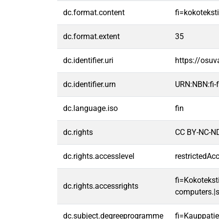
dc.format.content
fi=kokoteksti
dc.format.extent
35
dc.identifier.uri
https://osu
dc.identifier.urn
URN:NBN:fi
dc.language.iso
fin
dc.rights
CC BY-NC-ND
dc.rights.accesslevel
restrictedAc
fi=Kokoteksti
dc.rights.accessrights
computers.|s
dc.subject.degreeprogramme
fi=Kauppatie