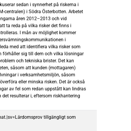
kuserar sedan i synnerhet på riskerna i
-centralen) i Södra Österbotten. Arbetet
ingarna åren 2012–2013 och vid
 ta reda på vilka risker det finns i
trolleras. I mån av möjlighet kommer
 översvämningskommunikationen i
eda med att identifiera vilka risker som
n förhåller sig till dem och vilka lösningar
problem och tekniska brister. Det kan
mheten, såsom att kunden (mottagaren)
älvningar i verksamhetsmiljön, såsom
, överföra eller minska risken. Det är också
ningar av fel som redan uppstått kan lindras
det resulterar i, eftersom riskhantering
mat.|sv=Lärdomsprov tillgängligt som