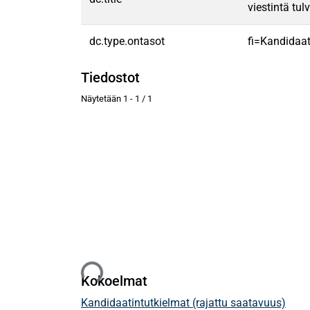
viestintä tu
dc.type.ontasot
fi=Kandidaat
Tiedostot
Näytetään
1 - 1 / 1
Ladataan...
Kokoelmat
Kandidaatintutkielmat (rajattu saatavuus)