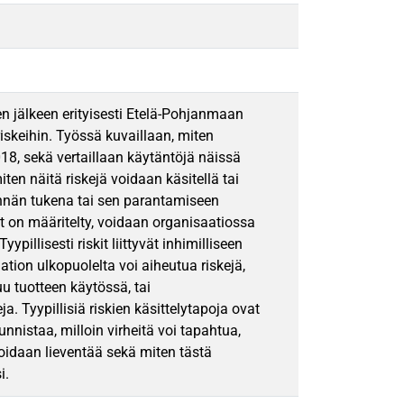
 sen jälkeen erityisesti Etelä-Pohjanmaan
iskeihin. Työssä kuvaillaan, miten
18, sekä vertaillaan käytäntöjä näissä
iten näitä riskejä voidaan käsitellä tai
innän tukena tai sen parantamiseen
kit on määritelty, voidaan organisaatiossa
pillisesti riskit liittyvät inhimilliseen
ation ulkopuolelta voi aiheutua riskejä,
u tuotteen käytössä, tai
. Tyypillisiä riskien käsittelytapoja ovat
nnistaa, milloin virheitä voi tapahtua,
voidaan lieventää sekä miten tästä
i.