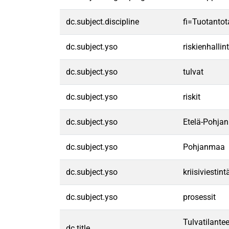
dc.subject.discipline
fi=Tuotantot
dc.subject.yso
riskienhallin
dc.subject.yso
tulvat
dc.subject.yso
riskit
dc.subject.yso
Etelä-Pohja
dc.subject.yso
Pohjanmaa
dc.subject.yso
kriisiviestint
dc.subject.yso
prosessit
Tulvatilante
dc.title