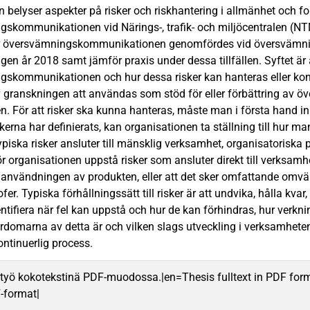
 belyser aspekter på risker och riskhantering i allmänhet och fo
skommunikationen vid Närings-, trafik- och miljöcentralen (NTM
ur översvämningskommunikationen genomfördes vid översvämn
n år 2018 samt jämför praxis under dessa tillfällen. Syftet är att
skommunikationen och hur dessa risker kan hanteras eller kon
v granskningen att användas som stöd för eller förbättring av
n. För att risker ska kunna hanteras, måste man i första hand inl
skerna har definierats, kan organisationen ta ställning till hur ma
ypiska risker ansluter till mänsklig verksamhet, organisatoriska 
r organisationen uppstå risker som ansluter direkt till verksa
 användningen av produkten, eller att det sker omfattande omv
fer. Typiska förhållningssätt till risker är att undvika, hålla kvar
dentifiera när fel kan uppstå och hur de kan förhindras, hur verk
ärdomarna av detta är och vilken slags utveckling i verksamheten 
kontinuerlig process.
työ kokotekstinä PDF-muodossa.|en=Thesis fulltext in PDF for
F-format|