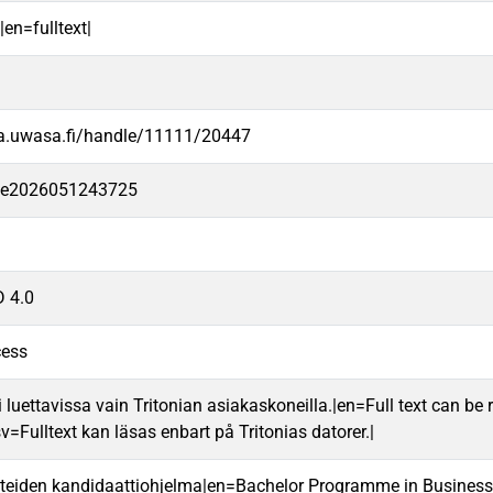
|en=fulltext|
va.uwasa.fi/handle/11111/20447
-fe2026051243725
 4.0
cess
 luettavissa vain Tritonian asiakaskoneilla.|en=Full text can be r
v=Fulltext kan läsas enbart på Tritonias datorer.|
teiden kandidaattiohjelma|en=Bachelor Programme in Business