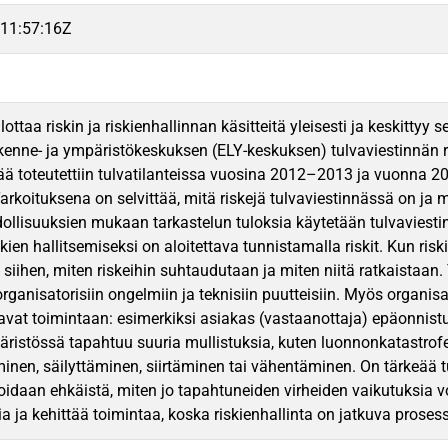
11:57:16Z
ottaa riskin ja riskienhallinnan käsitteitä yleisesti ja keskittyy
liikenne- ja ympäristökeskuksen (ELY-keskuksen) tulvaviestinnän r
tää toteutettiin tulvatilanteissa vuosina 2012–2013 ja vuonna 20
Tarkoituksena on selvittää, mitä riskejä tulvaviestinnässä on ja m
dollisuuksien mukaan tarkastelun tuloksia käytetään tulvaviest
kien hallitsemiseksi on aloitettava tunnistamalla riskit. Kun ris
siihen, miten riskeihin suhtaudutaan ja miten niitä ratkaistaan. Tyy
rganisatorisiin ongelmiin ja teknisiin puutteisiin. Myös organisa
tavat toimintaan: esimerkiksi asiakas (vastaanottaja) epäonnistu
ristössä tapahtuu suuria mullistuksia, kuten luonnonkatastrofeja
minen, säilyttäminen, siirtäminen tai vähentäminen. On tärkeää tu
voidaan ehkäistä, miten jo tapahtuneiden virheiden vaikutuksia 
a ja kehittää toimintaa, koska riskienhallinta on jatkuva prosess