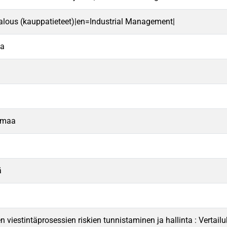
alous (kauppatieteet)|en=Industrial Management|
ta
nmaa
ä
en viestintäprosessien riskien tunnistaminen ja hallinta : Vert