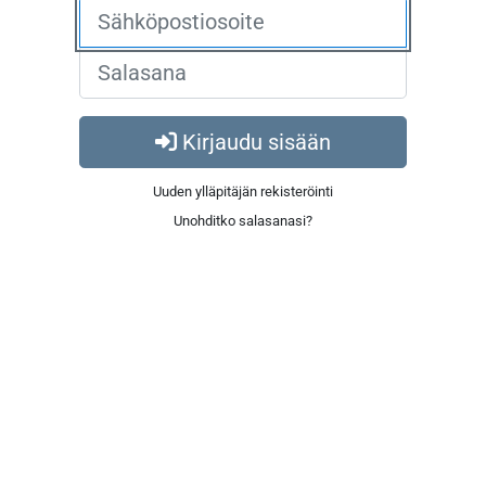
Kirjaudu sisään
Uuden ylläpitäjän rekisteröinti
Unohditko salasanasi?