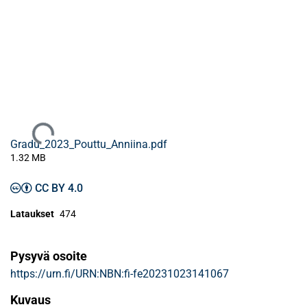
Ladataan...
Gradu_2023_Pouttu_Anniina.pdf
1.32 MB
CC BY 4.0
Lataukset
474
Pysyvä osoite
https://urn.fi/URN:NBN:fi-fe20231023141067
Kuvaus