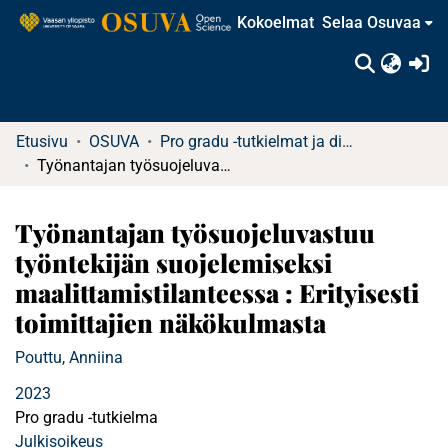
Kokoelmat
Selaa Osuvaa
(c
Etusivu
OSUVA
Pro gradu -tutkielmat ja diplomityöt
Työnantajan työsuojeluvastuu työntekijän suojelemiseksi maalittamistilanteessa : Erityisesti toimittajien näkökulmasta
Työnantajan työsuojeluvastuu
työntekijän suojelemiseksi
maalittamistilanteessa : Erityisesti
toimittajien näkökulmasta
Pouttu, Anniina
2023
Pro gradu -tutkielma
Julkisoikeus