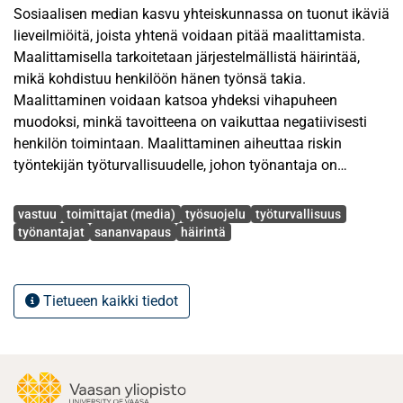
Sosiaalisen median kasvu yhteiskunnassa on tuonut ikäviä
lieveilmiöitä, joista yhtenä voidaan pitää maalittamista.
Maalittamisella tarkoitetaan järjestelmällistä häirintää,
mikä kohdistuu henkilöön hänen työnsä takia.
Maalittaminen voidaan katsoa yhdeksi vihapuheen
muodoksi, minkä tavoitteena on vaikuttaa negatiivisesti
henkilön toimintaan. Maalittaminen aiheuttaa riskin
työntekijän työturvallisuudelle, johon työnantaja on
velvollinen lainsäädännön nojalla varautumaan ja
Avainsanat
puuttumaan. Haasteita toimintaan puuttumiselle aiheuttaa
vastuu
toimittajat (media)
työsuojelu
työturvallisuus
termin selkeän määritelmän puute sekä demokraattisessa
työnantajat
sananvapaus
häirintä
yhteiskunnassa yksilölle turvattu laaja oikeus
sananvapauteen.
Tietueen kaikki tiedot
Tässä tutkielmassa maalittamista tutkitaan
työoikeudellisesta näkökulmasta. Tutkielman
tutkimusmetodina yhdistellään lainoppia ja empiiristä
tutkimusta. Lainoppiin nojautuen tavoitteena oli selvittää
työnantajan työsuojeluvastuita työntekijän suojelemiseksi