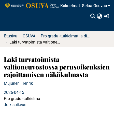
Kokoelmat
Selaa Osuvaa
(c
Etusivu
OSUVA
Pro gradu -tutkielmat ja diplomityöt
Laki turvatoimista valtioneuvostossa perusoikeuksien rajoittamisen näkökulmasta
Laki turvatoimista
valtioneuvostossa perusoikeuksien
rajoittamisen näkökulmasta
Mujunen, Henrik
2026-04-15
Pro gradu -tutkielma
Julkisoikeus