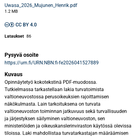
Uwasa_2026_Mujunen_Henrik.pdf
1.2 MB
CC BY 4.0
Lataukset
86
Pysyvä osoite
https://urn.fi/URN:NBN:fi-fe2026041527889
Kuvaus
Opinnäytetyö kokotekstinä PDF-muodossa.
Tutkielmassa tarkastellaan lakia turvatoimista
valtioneuvostossa perusoikeuksien rajoittamisen
näkökulmasta. Lain tarkoituksena on turvata
valtioneuvoston toiminnan jatkuvuus sekä turvallisuuden
ja järjestyksen säilyminen valtioneuvoston, sen
ministeriöiden ja oikeuskanslerinviraston käytössä olevissa
tiloissa. Laki mahdollistaa turvatarkastajan määräämisen