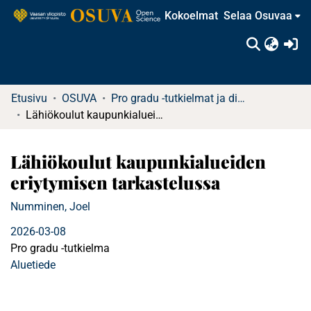
Kokoelmat
Selaa Osuvaa
(c
Etusivu
OSUVA
Pro gradu -tutkielmat ja diplomityöt
Lähiökoulut kaupunkialueiden eriytymisen tarkastelussa
Lähiökoulut kaupunkialueiden
eriytymisen tarkastelussa
Numminen, Joel
2026-03-08
Pro gradu -tutkielma
Aluetiede