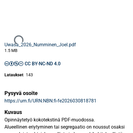
Ladataan...
Uwasa_2026_Numminen_Joel.pdf
1.5 MB
CC BY-NC-ND 4.0
Lataukset
143
Pysyvä osoite
https://urn.fi/URN:NBN:fi-fe2026030818781
Kuvaus
Opinnäytetyö kokotekstinä PDF-muodossa.
Alueellinen eriytyminen tai segregaatio on noussut osaksi