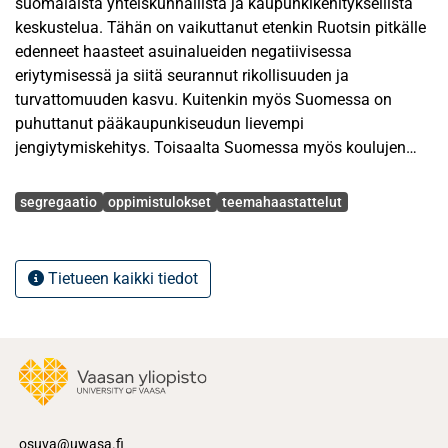
suomalaista yhteiskunnallista ja kaupunkikehityksellistä
keskustelua. Tähän on vaikuttanut etenkin Ruotsin pitkälle
edenneet haasteet asuinalueiden negatiivisessa
eriytymisessä ja siitä seurannut rikollisuuden ja
turvattomuuden kasvu. Kuitenkin myös Suomessa on
puhuttanut pääkaupunkiseudun lievempi
jengiytymiskehitys. Toisaalta Suomessa myös koulujen
välinen eriytyminen on herättänyt keskustelua sellaisten
Avainsanat
ilmiöiden, kuten heikentyneiden PISA -tulosten,
segregaatio
oppimistulokset
teemahaastattelut
maahanmuuttajataustaisten oppilaiden osuuden
kasvamisen ja koulushoppailun kautta.
Tietueen kaikki tiedot
Pro gradu -tutkielmassa tutkittiin alueellisen eriytymisen ja
koulujen eriytymisen välistä yhteyttä ja sitä, millaiset
mahdollisuudet kouluilla on toimia ja vaikuttaa
asuinalueiden eriytymisen kehyksessä. Tutkimus
toteutettiin teemahaastatteluina, johon osallistui yhteensä
kahdeksan kolmen eri suomalaisen kaupungin
koulutoimessa tai koulutuksellisessa luottamustoimessa
osuva@uwasa.fi