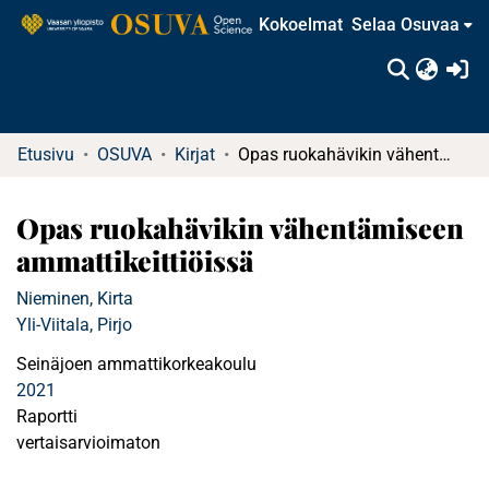
Kokoelmat
Selaa Osuvaa
(c
Etusivu
OSUVA
Kirjat
Opas ruokahävikin vähentämiseen ammattikeittiöissä
Opas ruokahävikin vähentämiseen
ammattikeittiöissä
Nieminen, Kirta
Yli-Viitala, Pirjo
Seinäjoen ammattikorkeakoulu
2021
Raportti
vertaisarvioimaton