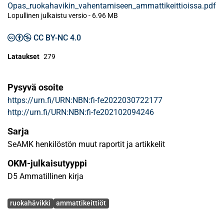
Opas_ruokahavikin_vahentamiseen_ammattikeittioissa.pdf
Lopullinen julkaistu versio
-
6.96 MB
CC BY-NC 4.0
Lataukset
279
Pysyvä osoite
https://urn.fi/URN:NBN:fi-fe2022030722177
http://urn.fi/URN:NBN:fi-fe202102094246
Sarja
SeAMK henkilöstön muut raportit ja artikkelit
OKM-julkaisutyyppi
D5 Ammatillinen kirja
Avainsanat
ruokahävikki
ammattikeittiöt