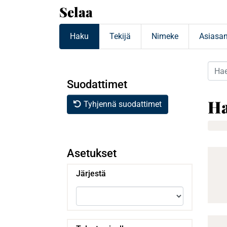
Selaa
Haku
Tekijä
Nimeke
Asiasa
Suodattimet
Ha
Tyhjennä suodattimet
Asetukset
Järjestä