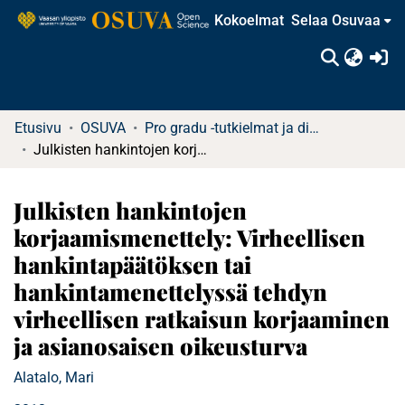
Kokoelmat
Selaa Osuvaa
(c
Etusivu
OSUVA
Pro gradu -tutkielmat ja diplomityöt
Julkisten hankintojen korjaamismenettely: Virheellisen hankintapäätöksen tai hankintamenettelyssä tehdyn virheellisen ratkaisun korjaaminen ja asianosaisen oikeusturva
Julkisten hankintojen
korjaamismenettely: Virheellisen
hankintapäätöksen tai
hankintamenettelyssä tehdyn
virheellisen ratkaisun korjaaminen
ja asianosaisen oikeusturva
Alatalo, Mari