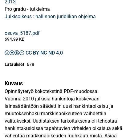
2013
Pro gradu - tutkielma
Julkisoikeus : hallinnon juridiikan ohjelma
osuva_5187.pdf
694.99 KB
CC BY-NC-ND 4.0
Lataukset
678
Kuvaus
Opinnäytetyö kokotekstinä PDF-muodossa.
Vuonna 2010 julkisia hankintoja koskevaan
lainsäädäntöön säädettiin uusi hankintaoikaisu ja
muutoksenhaku markkinaoikeuteen vaihdettiin
valitukseksi. Uudistuksen tarkoituksena oli tehostaa
hankinta-asioissa tapahtuvien virheiden oikaisua sekä
vähentää markkinaoikeuden ruuhkautumista. Asiaa