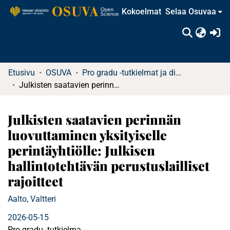
Kokoelmat
Selaa Osuvaa
(c
Etusivu
OSUVA
Pro gradu -tutkielmat ja diplomityöt
Julkisten saatavien perinnän luovuttaminen yksityiselle perintäyhtiölle: Julkisen hallintotehtävän perustuslailliset rajoitteet
Julkisten saatavien perinnän
luovuttaminen yksityiselle
perintäyhtiölle: Julkisen
hallintotehtävän perustuslailliset
rajoitteet
Aalto, Valtteri
2026-05-15
Pro gradu -tutkielma