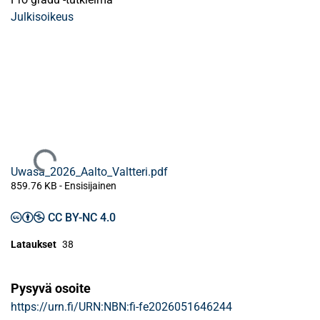
Julkisoikeus
Ladataan...
Uwasa_2026_Aalto_Valtteri.pdf
859.76 KB
- Ensisijainen
CC BY-NC 4.0
Lataukset
38
Pysyvä osoite
https://urn.fi/URN:NBN:fi-fe2026051646244