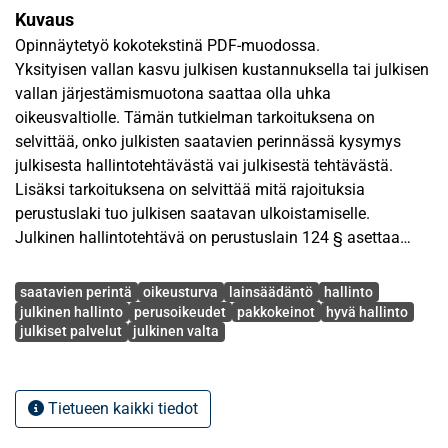
Kuvaus
Opinnäytetyö kokotekstinä PDF-muodossa.
Yksityisen vallan kasvu julkisen kustannuksella tai julkisen
vallan järjestämismuotona saattaa olla uhka
oikeusvaltiolle. Tämän tutkielman tarkoituksena on
selvittää, onko julkisten saatavien perinnässä kysymys
julkisesta hallintotehtävästä vai julkisestä tehtävästä.
Lisäksi tarkoituksena on selvittää mitä rajoituksia
perustuslaki tuo julkisen saatavan ulkoistamiselle.
Julkinen hallintotehtävä on perustuslain 124 § asettaa
ulkoistamiselle tietyt rajoitukset, johon syvennytään
Avainsanat
tutkielmassa saatavien perinnän näkökulmasta.
saatavien perintä
oikeusturva
lainsäädäntö
hallinto
julkinen hallinto
perusoikeudet
pakkokeinot
hyvä hallinto
julkiset palvelut
julkinen valta
Perustuslain 124 §:n mukaan julkinen hallintotehtävä
voidaan antaa yksityiselle toimijalle, mikäli se ei vaaranna
perusoikeuksia, oikeusturvaa tai muita hyvän hallinnon
vaatimuksia. Saatavien perintää tarkastellaan myös
Tietueen kaikki tiedot
näiden perustuslaillisten elementtien kautta. Julkista