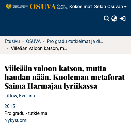
Kokoelmat
Selaa Osuvaa
(c
Etusivu
OSUVA
Pro gradu -tutkielmat ja diplomityöt
Viileään valoon katson, mutta haudan nään. Kuoleman metaforat Saima Harmajan lyriikassa
Viileään valoon katson, mutta
haudan nään. Kuoleman metaforat
Saima Harmajan lyriikassa
Littow, Eveliina
2015
Pro gradu - tutkielma
Nykysuomi