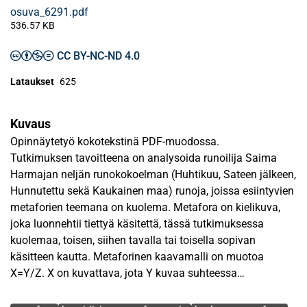
osuva_6291.pdf
536.57 KB
CC BY-NC-ND 4.0
Lataukset
625
Kuvaus
Opinnäytetyö kokotekstinä PDF-muodossa.
Tutkimuksen tavoitteena on analysoida runoilija Saima
Harmajan neljän runokokoelman (Huhtikuu, Sateen jälkeen,
Hunnutettu sekä Kaukainen maa) runoja, joissa esiintyvien
metaforien teemana on kuolema. Metafora on kielikuva,
joka luonnehtii tiettyä käsitettä, tässä tutkimuksessa
kuolemaa, toisen, siihen tavalla tai toisella sopivan
käsitteen kautta. Metaforinen kaavamalli on muotoa
X=Y/Z. X on kuvattava, jota Y kuvaa suhteessa
samankaltaisuuteen, jonka kuvaimena on Z.
Avainsanat
Samankaltaisuus on jotain käsitteille yhteistä mitä