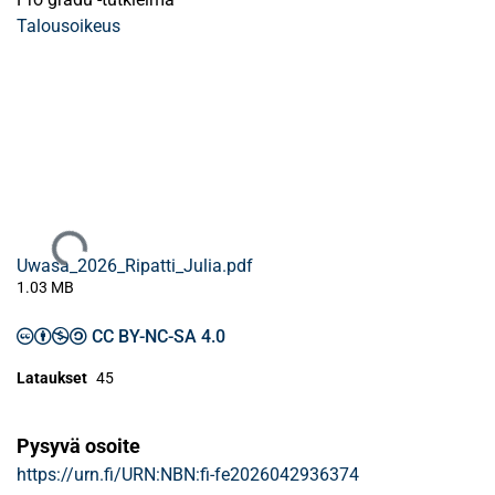
Talousoikeus
Ladataan...
Uwasa_2026_Ripatti_Julia.pdf
1.03 MB
CC BY-NC-SA 4.0
Lataukset
45
Pysyvä osoite
https://urn.fi/URN:NBN:fi-fe2026042936374