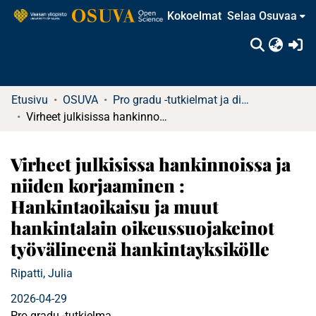
Kokoelmat
Selaa Osuvaa
(c
Etusivu
OSUVA
Pro gradu -tutkielmat ja diplomityöt
Virheet julkisissa hankinnoissa ja niiden korjaaminen : Hankintaoikaisu ja muut hankintalain oikeussuojakeinot työvälineenä hankintayksikölle
Virheet julkisissa hankinnoissa ja
niiden korjaaminen :
Hankintaoikaisu ja muut
hankintalain oikeussuojakeinot
työvälineenä hankintayksikölle
Ripatti, Julia
2026-04-29
Pro gradu -tutkielma