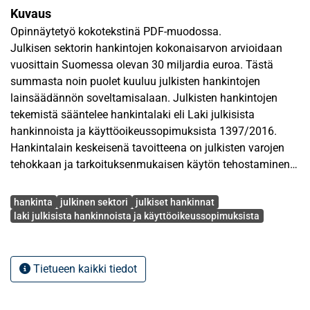
Kuvaus
Opinnäytetyö kokotekstinä PDF-muodossa.
Julkisen sektorin hankintojen kokonaisarvon arvioidaan
vuosittain Suomessa olevan 30 miljardia euroa. Tästä
summasta noin puolet kuuluu julkisten hankintojen
lainsäädännön soveltamisalaan. Julkisten hankintojen
tekemistä sääntelee hankintalaki eli Laki julkisista
hankinnoista ja käyttöoikeussopimuksista 1397/2016.
Hankintalain keskeisenä tavoitteena on julkisten varojen
tehokkaan ja tarkoituksenmukaisen käytön tehostaminen
markkinoilla olevaa kilpailua hyödyntämällä. Hankintalain
Avainsanat
mukaan hankintayksikön tulee hyödyntää markkinoilla
hankinta
julkinen sektori
julkiset hankinnat
olevaa kilpailua ja sen kautta löytää hankintatarpeisiinsa
laki julkisista hankinnoista ja käyttöoikeussopimuksista
kokonaistaloudellisesti paras ratkaisu.
Tämän tutkimuksen tavoitteena on selvittää minkälaisia
Tietueen kaikki tiedot
virheitä julkisia hankintoja tehdessä voi tulla ja minkälaisia
työkaluja hankintalaki tunnistaa virheiden korjaamiseksi