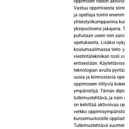
oppimisen tiedon aktiivise
Vastuu oppimisesta siirretää
ja opettaja toimii enemmä
yhteistyökumppanina kuin 
yksipuolisena jakajana. T
puhutaan usein niin sanotu
opetuksesta. Lisäksi nykya
koulumaailmassa tieto- ja
viestintätekniikan rooli vah
entisestään. Käytettävissä
teknologian avulla pyritää
uusia ja kiinnostavia opetu
oppimiseen liittyviä kokem
ympäristöjä. Tämän diplom
tutkimustehtävä, ja näin oll
on kehittää aktivoivaa ope
verkko oppimisympäristö, 
kurssimuotoisille oppilaitok
Tutkimustehtävä suoriteta