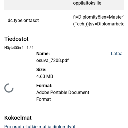
oppilaitoksille
fi=Diplomityö|en=Master's 
dc.type.ontasot
(Tech.))|sv=Diplomarbete|
Tiedostot
Näytetään
1 - 1 / 1
Name:
Lataa
osuva_7208.pdf
Size:
4.63 MB
Format:
Ladataan...
Adobe Portable Document
Format
Kokoelmat
Pro gradu -tutkielmat ja diplomityöt