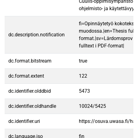
Cuulis-oppimisympäristön 
ohjelmisto- ja käytettävyys
fi=Opinnäytetyö kokotekst
muodossa.|en=Thesis fullt
dc.description.notification
format.|sv=Lärdomsprov ti
fulltext i PDF-format|
dc.format.bitstream
true
dc.format.extent
122
dc.identifier.olddbid
5473
dc.identifier.oldhandle
10024/5425
dc.identifier.uri
https://osuva.uwasa.fi/h
dc.language.iso
fin