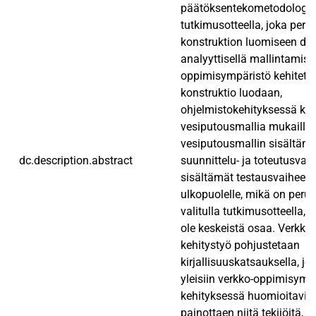
päätöksentekometodologis
tutkimusotteella, joka per
konstruktion luomiseen dedu
analyyttisellä mallintamisel
oppimisympäristö kehitetään
konstruktio luodaan,
ohjelmistokehityksessä kä
vesiputousmallia mukaillen
vesiputousmallin sisältämät
dc.description.abstract
suunnittelu- ja toteutusvaih
sisältämät testausvaiheet 
ulkopuolelle, mikä on perus
valitulla tutkimusotteella, j
ole keskeistä osaa. Verkk
kehitystyö pohjustetaan
kirjallisuuskatsauksella, j
yleisiin verkko-oppimisymp
kehityksessä huomioitaviin 
painottaen niitä tekijöitä, jo