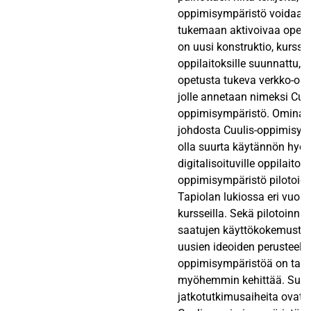
oppimisympäristö voidaan
tukemaan aktivoivaa opetu
on uusi konstruktio, kurssi
oppilaitoksille suunnattu, 
opetusta tukeva verkko-op
jolle annetaan nimeksi Cuul
oppimisympäristö. Ominai
johdosta Cuulis-oppimisym
olla suurta käytännön hyöty
digitalisoituville oppilaitoks
oppimisympäristö pilotoi
Tapiolan lukiossa eri vuos
kursseilla. Sekä pilotoinni
saatujen käyttökokemusten
uusien ideoiden perusteella
oppimisympäristöä on tark
myöhemmin kehittää. Suosi
jatkotutkimusaiheita ova