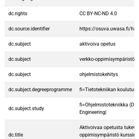
dc.rights
CC BY-NC-ND 4.0
dc.source.identifier
https://osuva.uwasa.fi/h
dc.subject
aktivoiva opetus
dc.subject
verkko-oppimisympäristö
dc.subject
ohjelmistokehitys
dc.subject.degreeprogramme
fi=Tietotekniikan koulutuso
fi=Ohjelmistotekniikka (DI
dc.subject.study
Engineering|
Aktivoivaa opetusta tukeva
dc.title
oppimisympäristö kurssimu