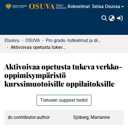
Kokoelmat
Selaa Osuvaa
(c
Etusivu
OSUVA
Pro gradu -tutkielmat ja diplomityöt
Aktivoivaa opetusta tukeva verkko-oppimisympäristö kurssimuotoisille oppilaitoksille
Aktivoivaa opetusta tukeva verkko-
oppimisympäristö
kurssimuotoisille oppilaitoksille
Tietueen suppeat tiedot
dc.contributor.author
Sjöberg, Marianne