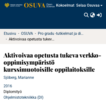
Kokoelmat
Selaa Osuvaa
(c
Etusivu
OSUVA
Pro gradu -tutkielmat ja diplomityöt
Aktivoivaa opetusta tukeva verkko-oppimisympäristö kurssimuotoisille oppilaitoksille
Aktivoivaa opetusta tukeva verkko-
oppimisympäristö
kurssimuotoisille oppilaitoksille
Sjöberg, Marianne
2016
Diplomityö
Ohjelmistotekniikka (DI)