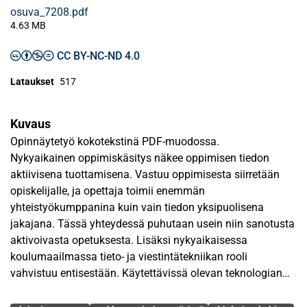
osuva_7208.pdf
4.63 MB
CC BY-NC-ND 4.0
Lataukset
517
Kuvaus
Opinnäytetyö kokotekstinä PDF-muodossa.
Nykyaikainen oppimiskäsitys näkee oppimisen tiedon
aktiivisena tuottamisena. Vastuu oppimisesta siirretään
opiskelijalle, ja opettaja toimii enemmän
yhteistyökumppanina kuin vain tiedon yksipuolisena
jakajana. Tässä yhteydessä puhutaan usein niin sanotusta
aktivoivasta opetuksesta. Lisäksi nykyaikaisessa
koulumaailmassa tieto- ja viestintätekniikan rooli
vahvistuu entisestään. Käytettävissä olevan teknologian
avulla pyritään tarjoamaan uusia ja kiinnostavia
Avainsanat
opetukseen ja oppimiseen liittyviä kokemuksia ja