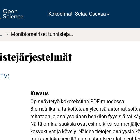
Kokoelmat
Selaa Osuvaa
tkielmat ja diplomityöt
Monibiometriset tunnistejärjestelmät
stejärjestelmät
(KTM)
Kuvaus
Opinnäytetyö kokotekstinä PDF-muodossa.
Biometriikalla tarkoitetaan yleensä automatisoitua
mitataan ja analysoidaan henkilön fyysisiä tai kä
Näitä ominaisuuksia ovat esimerkiksi sormenjäljet, 
kasvokuvat ja kävely. Näiden tietojen analyysiä k
mukaan joko henkilön tunnistamiseen tai identit