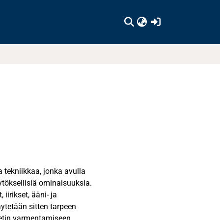
(current)
 tekniikkaa, jonka avulla
ytöksellisiä ominaisuuksia.
iirikset, ääni- ja
äytetään sitten tarpeen
eetin varmentamiseen.