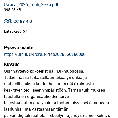
Uwasa_2026_Tuuli_Seela.pdf
995.63 KB
CC BY 4.0
Lataukset
57
Pysyvä osoite
https://urn.fi/URN:NBN:fi-fe2026060966000
Kuvaus
Opinnäytetyö kokotekstinä PDF-muodossa.
Tutkielmassa tarkastellaan tekoälyn uhkia ja
mahdollisuuksia laadunhallinnan näkökulmasta
keskittyen teolliseen ympäristöön. Tämän tutkimuksen
taustalla on organisaatioiden tarve
tehostaa datan analysointia tuotannoissa sekä muovata
laadunhallinta vastaamaan tämän
päivän digitalisaatiota. Tekoälyn räjähdysmäinen kehitys