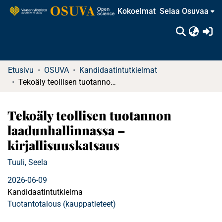
Kokoelmat
Selaa Osuvaa
(c
Etusivu
OSUVA
Kandidaatintutkielmat
Tekoäly teollisen tuotannon laadunhallinnassa – kirjallisuuskatsaus
Tekoäly teollisen tuotannon
laadunhallinnassa –
kirjallisuuskatsaus
Tuuli, Seela
2026-06-09
Kandidaatintutkielma
Tuotantotalous (kauppatieteet)