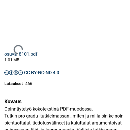
Ladataan...
osuva_8101.pdf
1.01 MB
CC BY-NC-ND 4.0
Lataukset
466
Kuvaus
Opinnäytetyö kokotekstinä PDF-muodossa.
Tutkin pro gradu -tutkielmassani, miten ja millaisin keinoin
pientuottajat, tiedotusvälineet ja kuluttajat argumentoivat
puhuessaan lähi- ja luomuruoasta. Valitsin tutkielmaan