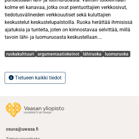
kolme eri kanavaa, jotka ovat pientuottajien verkkosivut,
tiedotusvälineiden verkkouutiset sekä kuluttajien
keskustelut keskustelupalstoilla. Ruoka herättää ihmisissä
ajatuksia ja tunteita, joten on kiinnostavaa selvittää, millä
tavoin lähi- ja luomuruoasta keskustellaan.
Avainsanat
Ruoasta puhutaan paljon niin televisio-ohjelmissa,
ruokakulttuuri
argumentaatiokeinot
lähiruoka
luomuruoka
sosiaalisessa mediassa kuin uutisissa. Lisäksi ruoan
suhteen tehdään erilaisia valintoja, jotka liittyvät
esimerkiksi ympäristötekijöihin tai ruoan
Tietueen kaikki tiedot
terveysvaikutuksiin. Joitakin ruokia pidetään yleisesti
hyvinä, toisia taas huonoina. On mielenkiintoista pohtia,
onko hyvälle ruoalle jotakin oikeanlaista määritelmää
erityisesti lähi- ja luomutuotannon näkökulmasta.
Tutkimukseni teoreettinen viitekehys pohjautuu uuteen
retoriikkaan sekä Perelmanin ja Olbrechts-Tytecan
osuva@uwasa.fi
argumentaatiokeinoihin. Argumentaatiolla tarkoitetaan