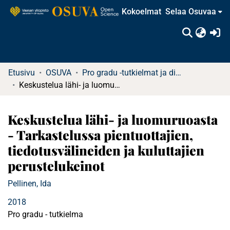
Kokoelmat
Selaa Osuvaa
(c
Etusivu
OSUVA
Pro gradu -tutkielmat ja diplomityöt
Keskustelua lähi- ja luomuruoasta - Tarkastelussa pientuottajien, tiedotusvälineiden ja kuluttajien perustelukeinot
Keskustelua lähi- ja luomuruoasta
- Tarkastelussa pientuottajien,
tiedotusvälineiden ja kuluttajien
perustelukeinot
Pellinen, Ida
2018
Pro gradu - tutkielma