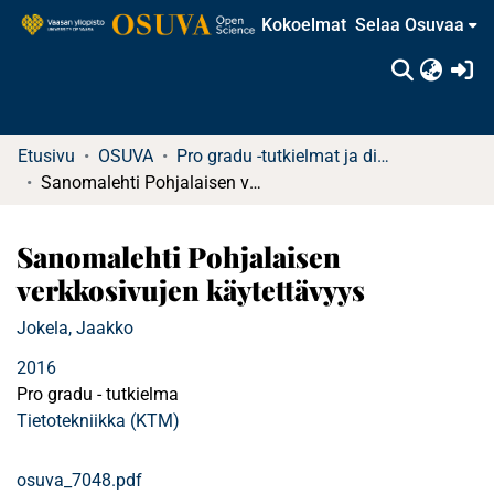
Kokoelmat
Selaa Osuvaa
(c
Etusivu
OSUVA
Pro gradu -tutkielmat ja diplomityöt
Sanomalehti Pohjalaisen verkkosivujen käytettävyys
Sanomalehti Pohjalaisen
verkkosivujen käytettävyys
Jokela, Jaakko
2016
Pro gradu - tutkielma
Tietotekniikka (KTM)
osuva_7048.pdf