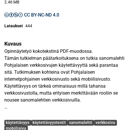
2.46 MB
CC BY-NC-ND 4.0
Lataukset
444
Kuvaus
Opinnäytetyö kokotekstinä PDF-muodossa.
Tämän tutkielman päätarkoituksena on tutkia sanomalehti
Pohjalaisen verkkosivujen käytettävyyttä sekä parantaa
sitä. Tutkimuksen kohteina ovat Pohjalaisen
internetpohjainen verkkosivusto sekä mobiilisivusto.
Käytettävyys on tärkeä ominaisuus millä tahansa
verkkosivustolla, mutta erityisen merkittävään rooliin se
nousee sanomalehtien verkkosivuilla.
Tutkimuksen lähteinä on käytetty alan kirjallisuutta,
Avainsanat
artikkeleita sekä internetsivuja. Käytettävyystutkimuksen
käytettävyys
käytettävyystestit
sanomalehti
verkkosivu
alalla merkittävää työtä tehneen Jakob Nielsenin teorioita
mobiilisivu