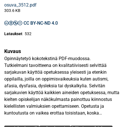
osuva_3512.pdf
303.6 KB
CC BY-NC-ND 4.0
Lataukset
532
Kuvaus
Opinnäytetyö kokotekstinä PDF-muodossa.
Tutkielmani tavoitteena on kvalitatiivisesti selvittää
sarjakuvan käyttöä opetuksessa yleisesti ja etenkin
oppilailla, joilla on oppimisvaikeuksia kuten autismi,
afasia, dysfasia, dysleksia tai dyskalkylia. Selvitän
sarjakuvien käyttöä kaikkien aineiden opetuksessa, mutta
kielten opiskelijan näkökulmasta painottuu kiinnostus
kielellisten valmiuksien opettamiseen. Opetusta ja
kuntoutusta on vaikea erottaa toisistaan, koska
erityisoppilaiden opetuksessa on useimmiten samalla kyse
Avainsanat
kuntoutuksesta. Siksi tutkielmani teoria- ja empiriaosassa