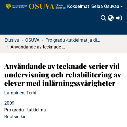
Kokoelmat
Selaa Osuvaa
(c
Etusivu
OSUVA
Pro gradu -tutkielmat ja diplomityöt
Användande av tecknade serier vid undervisning och rehabilitering av elever med inlärningssvårigheter
Användande av tecknade serier vid
undervisning och rehabilitering av
elever med inlärningssvårigheter
Lampinen, Terhi
2009
Pro gradu - tutkielma
Ruotsin kieli