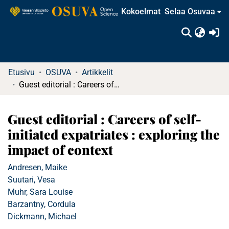
Kokoelmat
Selaa Osuvaa
(c
Etusivu
OSUVA
Artikkelit
Guest editorial : Careers of self-initiated expatriates : exploring the impact of context
Guest editorial : Careers of self-
initiated expatriates : exploring the
impact of context
Andresen, Maike
Suutari, Vesa
Muhr, Sara Louise
Barzantny, Cordula
Dickmann, Michael