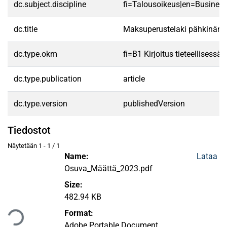
dc.subject.discipline
fi=Talousoikeus|en=Busines
dc.title
Maksuperustelaki pähkinänk
dc.type.okm
fi=B1 Kirjoitus tieteellisess
dc.type.publication
article
dc.type.version
publishedVersion
Tiedostot
Näytetään
1 - 1 / 1
Name:
Lataa
Osuva_Määttä_2023.pdf
Size:
dataan...
482.94 KB
Format:
Adobe Portable Document