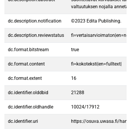
valtuutuksen nojalla annetaan
dc.description.notification
©2023 Edita Publishing.
dc.description.reviewstatus
fi=vertaisarvioimaton|en=no
dc.format.bitstream
true
dc.format.content
fi=kokoteksti|en=fulltext|
dc.format.extent
16
dc.identifier.olddbid
21288
dc.identifier.oldhandle
10024/17912
dc.identifier.uri
https://osuva.uwasa.fi/han