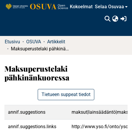
Kokoelmat
Selaa Osuvaa
(c
Etusivu
OSUVA
Artikkelit
Maksuperustelaki pähkinänkuoressa
Maksuperustelaki
pähkinänkuoressa
Tietueen suppeat tiedot
annif.suggestions
maksut|lainsäädäntö|maksullis
annif.suggestions.links
http://www.yso.fi/onto/yso/