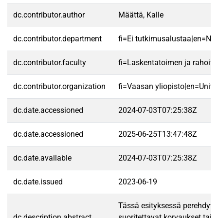
dc.contributor.author
Määttä, Kalle
dc.contributor.department
fi=Ei tutkimusalustaa|en=No 
dc.contributor.faculty
fi=Laskentatoimen ja rahoit
dc.contributor.organization
fi=Vaasan yliopisto|en=Unive
dc.date.accessioned
2024-07-03T07:25:38Z
dc.date.accessioned
2025-06-25T13:47:48Z
dc.date.available
2024-07-03T07:25:38Z
dc.date.issued
2023-06-19
Tässä esityksessä perehdytään
dc.description.abstract
suoritettavat korvaukset tai 