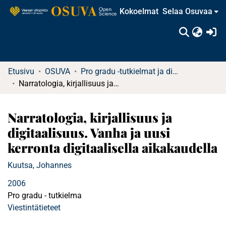
Kokoelmat
Selaa Osuvaa
(c
Etusivu
OSUVA
Pro gradu -tutkielmat ja diplomityöt
Narratologia, kirjallisuus ja digitaalisuus. Vanha ja uusi kerronta digitaalisella aikakaudella
Narratologia, kirjallisuus ja
digitaalisuus. Vanha ja uusi
kerronta digitaalisella aikakaudella
Kuutsa, Johannes
2006
Pro gradu - tutkielma
Viestintätieteet