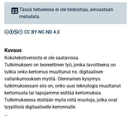
Tässä tietueessa ei ole tiedostoja, ainoastaan
metadata.
CC BY-NC-ND 4.0
Kuvaus
Kokotekstiversiota ei ole saatavissa.
Tutkimukseni on teoreettinen työ, jonka tavoitteena on
tutkia onko kertomus muuttunut ns. digitaalisen
vallankumouksen myötä. Olennainen kysymys
tutkimuksessani siis on, onko uusi teknologia muuttanut
kertomusta tai tapojamme esittää kertomuksia.
Tutkimuksessa etsitään myös niitä muotoja, jotka ovat
tyypillisiä digitaaliselle kerronnalle.
Tutkimukseni teoreettisena viitekehyksenä toimii klassinen
narratologia, joka etsii universaaleja piirteitä kaikista