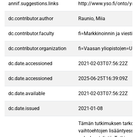
annif.suggestions.links
http://www.yso.fi/onto/ys
dc.contributor.author
Raunio, Miia
dc.contributor.faculty
fi=Markkinoinnin ja viest
dc.contributor.organization
fi=Vaasan yliopisto|en=Uni
dc.date.accessioned
2021-02-03T07:56:22Z
dc.date.accessioned
2025-06-25T16:39:09Z
dc.date.available
2021-02-03T07:56:22Z
dc.date.issued
2021-01-08
Tämän tutkimuksen tarkoitus
vaihtoehtojen lisääntyessä