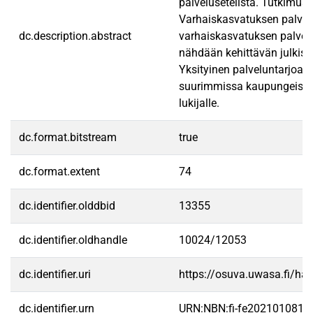
palvelusetelistä. Tutkimusme
Varhaiskasvatuksen palvelu
dc.description.abstract
varhaiskasvatuksen palvelus
nähdään kehittävän julkise
Yksityinen palveluntarjoaja
suurimmissa kaupungeissa kä
lukijalle.
dc.format.bitstream
true
dc.format.extent
74
dc.identifier.olddbid
13355
dc.identifier.oldhandle
10024/12053
dc.identifier.uri
https://osuva.uwasa.fi/h
dc.identifier.urn
URN:NBN:fi-fe2021010813