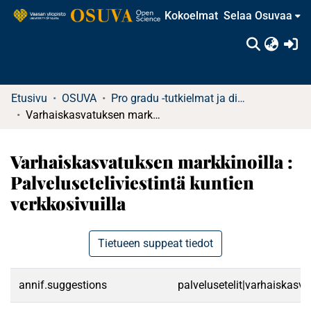
Kokoelmat
Selaa Osuvaa
(c
Etusivu
OSUVA
Pro gradu -tutkielmat ja diplomityöt
Varhaiskasvatuksen markkinoilla : Palveluseteliviestintä kuntien verkkosivuilla
Varhaiskasvatuksen markkinoilla :
Palveluseteliviestintä kuntien
verkkosivuilla
Tietueen suppeat tiedot
annif.suggestions
palvelusetelit|varhaiskasvat