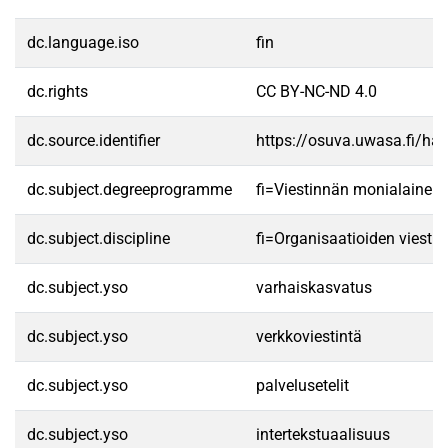
dc.language.iso
fin
dc.rights
CC BY-NC-ND 4.0
dc.source.identifier
https://osuva.uwasa.fi/h
dc.subject.degreeprogramme
fi=Viestinnän monialainen
dc.subject.discipline
fi=Organisaatioiden viesti
dc.subject.yso
varhaiskasvatus
dc.subject.yso
verkkoviestintä
dc.subject.yso
palvelusetelit
dc.subject.yso
intertekstuaalisuus