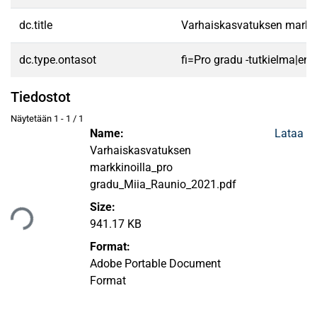
dc.title
Varhaiskasvatuksen markkino
dc.type.ontasot
fi=Pro gradu -tutkielma|en
Tiedostot
Näytetään
1 - 1 / 1
Name:
Lataa
Varhaiskasvatuksen
markkinoilla_pro
gradu_Miia_Raunio_2021.pdf
taan...
Size:
941.17 KB
Format:
Adobe Portable Document
Format