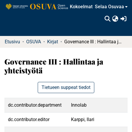
Kokoelmat
Selaa Osuvaa
(c
Etusivu
OSUVA
Kirjat
Governance III : Hallintaa ja yhteistyötä
Governance III : Hallintaa ja
yhteistyötä
Tietueen suppeat tiedot
dc.contributor.department
Innolab
dc.contributor.editor
Karppi, Ilari