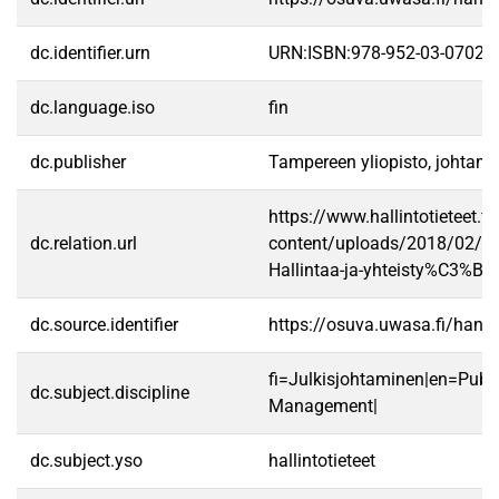
dc.identifier.urn
URN:ISBN:978-952-03-0702-8
dc.language.iso
fin
dc.publisher
Tampereen yliopisto, johtam
https://www.hallintotieteet.fi
dc.relation.url
content/uploads/2018/02/Gov
Hallintaa-ja-yhteisty%C3%B
dc.source.identifier
https://osuva.uwasa.fi/han
fi=Julkisjohtaminen|en=Publi
dc.subject.discipline
Management|
dc.subject.yso
hallintotieteet