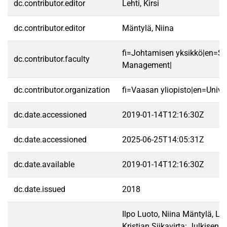
dc.contributor.editor
Lehti, Kirsi
dc.contributor.editor
Mäntylä, Niina
fi=Johtamisen yksikkö|en=Sc
dc.contributor.faculty
Management|
dc.contributor.organization
fi=Vaasan yliopisto|en=Unive
dc.date.accessioned
2019-01-14T12:16:30Z
dc.date.accessioned
2025-06-25T14:05:31Z
dc.date.available
2019-01-14T12:16:30Z
dc.date.issued
2018
Ilpo Luoto, Niina Mäntylä, La
Kristian Siikavirta: Julkisen