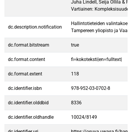
Juha Lindell, Seija Ollila & Pi
Vartiainen: Kompleksisuuden
Hallintotieteiden valintakoet
dc.description.notification
Tampereen yliopisto ja Vaasa
dc.format.bitstream
true
dc.format.content
fi=kokoteksti|en=fulltext|
dc.format.extent
118
dc.identifier.isbn
978-952-03-0702-8
dc.identifier.olddbid
8336
dc.identifier.oldhandle
10024/8149
dc.identifier.uri
https://osuva.uwasa.fi/han