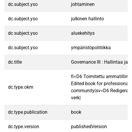
dc.subject.yso
johtaminen
dc.subject.yso
julkinen hallinto
dc.subject.yso
aluekehitys
dc.subject.yso
ympäristöpolitiikka
dc.title
Governance III : Hallintaa ja 
fi=D6 Toimitettu ammatilline
Edited book for professional
dc.type.okm
community|sv=D6 Redigerat y
verk|
dc.type.publication
book
dc.type.version
publishedVersion