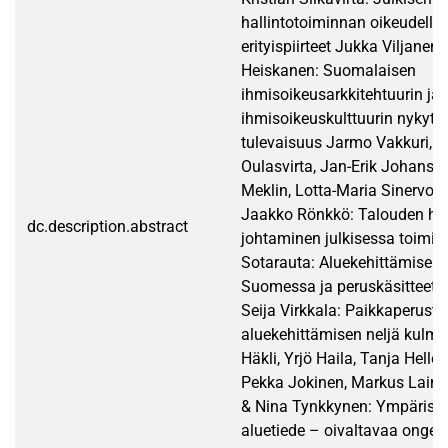
hallintotoiminnan oikeudellis
erityispiirteet Jukka Viljanen
Heiskanen: Suomalaisen
ihmisoikeusarkkitehtuurin ja
ihmisoikeuskulttuurin nykytil
tulevaisuus Jarmo Vakkuri, 
Oulasvirta, Jan-Erik Johanson
Meklin, Lotta-Maria Sinervo, 
Jaakko Rönkkö: Talouden hall
dc.description.abstract
johtaminen julkisessa toimi
Sotarauta: Aluekehittämisen 
Suomessa ja peruskäsitteet I
Seija Virkkala: Paikkaperusta
aluekehittämisen neljä kulma
Häkli, Yrjö Haila, Tanja Helle,
Pekka Jokinen, Markus Laine
& Nina Tynkkynen: Ympäristöp
aluetiede – oivaltavaa onge