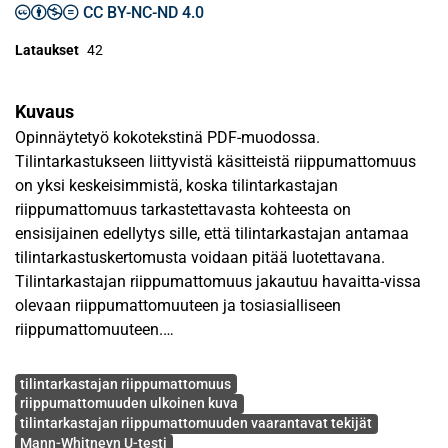
CC BY-NC-ND 4.0
Lataukset
42
Kuvaus
Opinnäytetyö kokotekstinä PDF-muodossa.
Tilintarkastukseen liittyvistä käsitteistä riippumattomuus
on yksi keskeisimmistä, koska tilintarkastajan
riippumattomuus tarkastettavasta kohteesta on
ensisijainen edellytys sille, että tilintarkastajan antamaa
tilintarkastuskertomusta voidaan pitää luotettavana.
Tilintarkastajan riippumattomuus jakautuu havaitta-vissa
olevaan riippumattomuuteen ja tosiasialliseen
riippumattomuuteen.
Avainsanat
Tutkimus kohdistui tilintarkastajan havaittavissa olevaan
tilintarkastajan riippumattomuus
riippumattomuuteen eli tilintarkastajan riippu-
riippumattomuuden ulkoinen kuva
tilintarkastajan riippumattomuuden vaarantavat tekijät
mattomuuden ulkoiseen kuvaan, koska siinä tutkittiin
Mann-Whitneyn U-testi