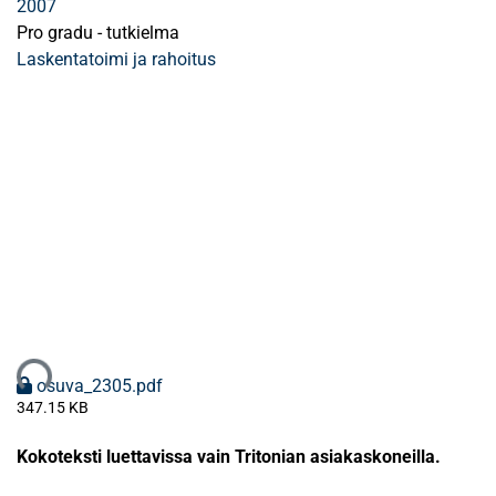
2007
Pro gradu - tutkielma
Laskentatoimi ja rahoitus
taan...
osuva_2305.pdf
347.15 KB
Kokoteksti luettavissa vain Tritonian asiakaskoneilla.