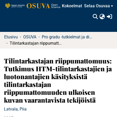
Kokoelmat
Selaa Osuvaa
(c
Etusivu
OSUVA
Pro gradu -tutkielmat ja diplomityöt (rajattu saatavuus)
Tilintarkastajan riippumattomuus: Tutkimus HTM-tilintarkastajien ja luotonantajien käsityksistä tilintarkastajan riippumattomuuden ulkoisen kuvan vaarantavista tekijöistä
Tilintarkastajan riippumattomuus:
Tutkimus HTM-tilintarkastajien ja
luotonantajien käsityksistä
tilintarkastajan
riippumattomuuden ulkoisen
kuvan vaarantavista tekijöistä
Latvala, Piia