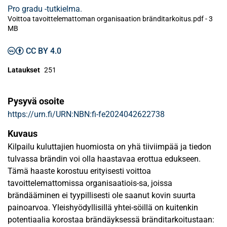
Pro gradu -tutkielma.
Voittoa tavoittelemattoman organisaation bränditarkoitus.pdf -
3
MB
CC BY 4.0
Lataukset
251
Pysyvä osoite
https://urn.fi/URN:NBN:fi-fe2024042622738
Kuvaus
Kilpailu kuluttajien huomiosta on yhä tiiviimpää ja tiedon
tulvassa brändin voi olla haastavaa erottua edukseen.
Tämä haaste korostuu erityisesti voittoa
tavoittelemattomissa organisaatiois-sa, joissa
brändääminen ei tyypillisesti ole saanut kovin suurta
painoarvoa. Yleishyödyllisillä yhtei-söillä on kuitenkin
potentiaalia korostaa brändäyksessä bränditarkoitustaan: