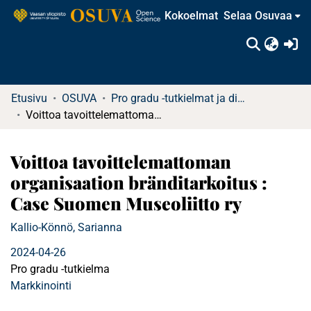
Kokoelmat
Selaa Osuvaa
(c
Etusivu
OSUVA
Pro gradu -tutkielmat ja diplomityöt
Voittoa tavoittelemattoman organisaation bränditarkoitus : Case Suomen Museoliitto ry
Voittoa tavoittelemattoman
organisaation bränditarkoitus :
Case Suomen Museoliitto ry
Kallio-Könnö, Sarianna
2024-04-26
Pro gradu -tutkielma
Markkinointi