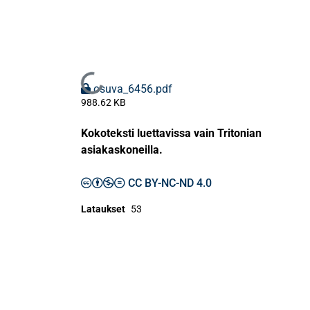
Ladataan...
osuva_6456.pdf
988.62 KB
Kokoteksti luettavissa vain Tritonian
asiakaskoneilla.
CC BY-NC-ND 4.0
Lataukset
53