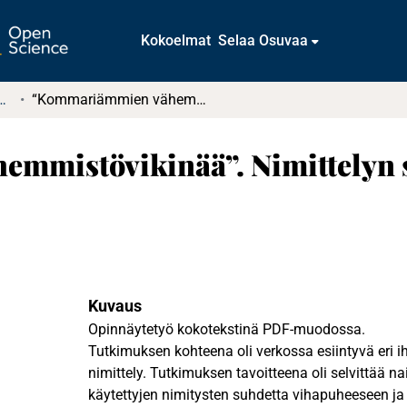
Kokoelmat
Selaa Osuvaa
t ja diplomityöt (rajattu saatavuus)
“Kommariämmien vähemmistövikinää”. Nimittelyn suhde vihapuheeseen ja syrjintään
mmistövikinää”. Nimittelyn 
Kuvaus
Opinnäytetyö kokotekstinä PDF-muodossa.
Tutkimuksen kohteena oli verkossa esiintyvä eri 
nimittely. Tutkimuksen tavoitteena oli selvittää n
käytettyjen nimitysten suhdetta vihapuheeseen ja 