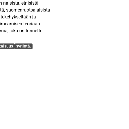
n naisista, etnisistä
tä, suomenruotsalaisista
itekehykseltään ja
 nimeämisen teoriaan.
mia, joka on tunnettu
tä valittiin tarkasteltavaksi
taisuus
syrjintä.
yksillä naisia ja
ri nimitystä, jotka
isiin perusmerkityksensä
ivat esimerkiksi feminatsi,
 vähemmistö ja
set, niiden määritteet ja
ta ryhmiin. Useimmiten
nne ryhmiä kohtaan ja
 negatiivisen