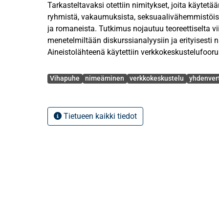
Tarkasteltavaksi otettiin nimitykset, joita käytetää
ryhmistä, vakaumuksista, seksuaalivähemmistöis
ja romaneista. Tutkimus nojautuu teoreettiselta vi
menetelmiltään diskurssianalyysiin ja erityisesti
Aineistolähteenä käytettiin verkkokeskustelufooru
kärkevistä keskusteluistaan ja mielipiteistään. Siel
Avainsanat
531 viestiä.
Vihapuhe
nimeäminen
verkkokeskustelu
yhdenver
Tutkimuksessa kartoitettiin ensin, millaisilla nimit
vähemmistöryhmiä nimitellään. Tällöin löytyi 154 e
Tietueen kaikki tiedot
tyypiteltiin positiivisiin, neutraaleihin ja negatiiv
mukaan. Negatiivisimpia eri ryhmien nimityksiä ol
tuontirasisti, homoseksualisti, suomenrasistinen
mustalainen. Seuraavaksi selvitettiin, mitä nimityk
kontekstit ilmaisevat kirjoittajien suhtautumises
ilmeni negatiivinen suhtautuminen ja syrjivä ase
neutraalitkin nimitykset saattoivat saada hyvinkin
konnotaation.