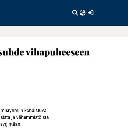
(current)
suhde vihapuheeseen
ihmisryhmiin kohdistuva
aisista ja vähemmistöistä
syrjintään.