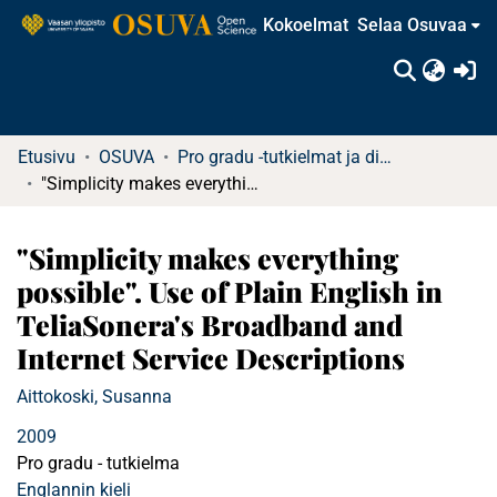
Kokoelmat
Selaa Osuvaa
(c
Etusivu
OSUVA
Pro gradu -tutkielmat ja diplomityöt (rajattu saatavuus)
"Simplicity makes everything possible". Use of Plain English in TeliaSonera's Broadband and Internet Service Descriptions
"Simplicity makes everything
possible". Use of Plain English in
TeliaSonera's Broadband and
Internet Service Descriptions
Aittokoski, Susanna
2009
Pro gradu - tutkielma
Englannin kieli