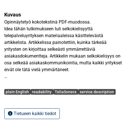
Kuvaus
Opinnäytetyö kokotekstinä PDF-muodossa.
Idea tähän tutkimukseen tuli selkokielisyyttä
telepalveluyrityksen materiaaleissa käsittelevästä
artikkelista. Artikkelissa painotettiin, kuinka tärkeää
yritysten on kirjoittaa selkeästi ymmärrettäviä
asiakasdokumentteja. Artikkelin mukaan selkokielisyys on
osa selkeää asiakaskommunikointia, mutta kaikki yritykset
eivät ole tätä vielä ymmärtäneet.
Tämän tutkimuksen tavoitteena oli selvittää, kuinka hyvin
Avainsanat
TeliaSoneran laajakaistapalveluiden palvelukuvaukset
plain English
readability
TeliaSonera
service description
täyttävät selkokielisyyden kriteerit, sekä löytyykö
palvelukuvauksista parannettavia osa-alueita näiden
kriteerien kautta. Tutkimusmateriaali koostui kymmenestä
Tietueen kaikki tiedot
TeliaSoneran laajakaistapalveluiden englanninkielisestä
palvelukuvauksesta, joista neljä palvelunkuvausta olivat