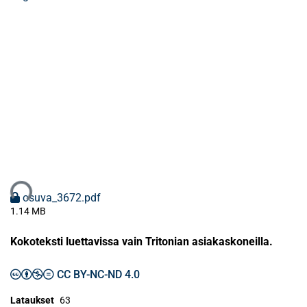
taan...
osuva_3672.pdf
1.14 MB
Kokoteksti luettavissa vain Tritonian asiakaskoneilla.
CC BY-NC-ND 4.0
Lataukset
63