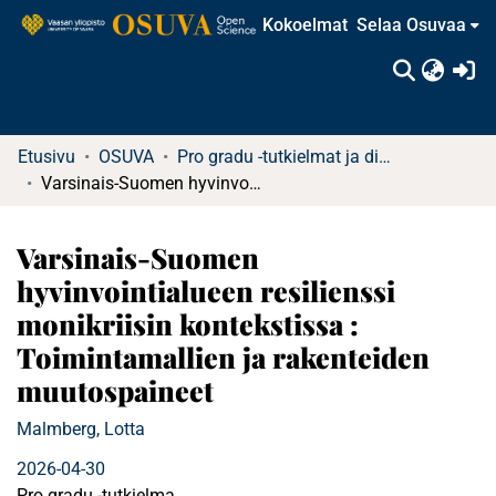
Kokoelmat
Selaa Osuvaa
(c
Etusivu
OSUVA
Pro gradu -tutkielmat ja diplomityöt
Varsinais-Suomen hyvinvointialueen resilienssi monikriisin kontekstissa : Toimintamallien ja rakenteiden muutospaineet
Varsinais-Suomen
hyvinvointialueen resilienssi
monikriisin kontekstissa :
Toimintamallien ja rakenteiden
muutospaineet
Malmberg, Lotta
2026-04-30
Pro gradu -tutkielma