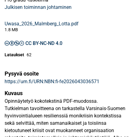
Julkisen toiminnan johtaminen
Uwasa_2026_Malmberg_Lotta.pdf
1.8 MB
CC BY-NC-ND 4.0
Lataukset
62
Pysyvä osoite
https://urn.fi/URN:NBN:fi-fe2026043036571
Kuvaus
Opinnäytetyö kokotekstinä PDF-muodossa.
Tutkielman tavoitteena on tarkastella Varsinais-Suomen
hyvinvointialueen resilienssiä monikriisin kontekstissa
sekä selvittää, miten samanaikaiset ja toisiinsa
kietoutuneet kriisit ovat muokanneet organisaation