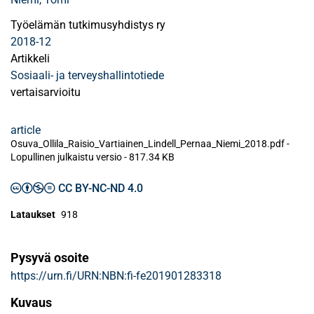
Työelämän tutkimusyhdistys ry
2018-12
Artikkeli
Sosiaali- ja terveyshallintotiede
vertaisarvioitu
article
Osuva_Ollila_Raisio_Vartiainen_Lindell_Pernaa_Niemi_2018.pdf -
Lopullinen julkaistu versio
-
817.34 KB
CC BY-NC-ND 4.0
Lataukset
918
Pysyvä osoite
https://urn.fi/URN:NBN:fi-fe201901283318
Kuvaus