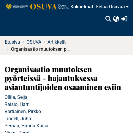
Kokoelmat
Selaa Osuvaa
(c
Etusivu
OSUVA
Artikkelit
Organisaatio muutoksen pyörteissä - hajautuksessa asiantuntijoiden osaaminen esiin
Organisaatio muutoksen
pyörteissä - hajautuksessa
asiantuntijoiden osaaminen esiin
Ollila, Seija
Raisio, Harri
Vartiainen, Pirkko
Lindell, Juha
Pernaa, Hanna-Kaisa
Niemi, Tomi