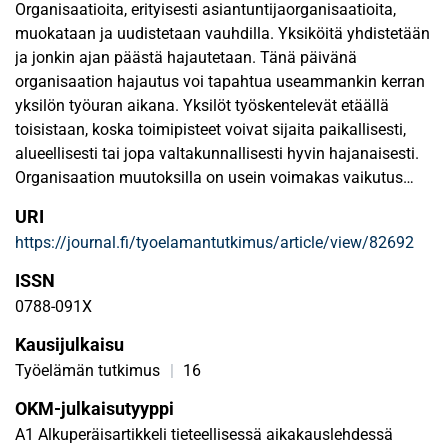
Organisaatioita, erityisesti asiantuntijaorganisaatioita,
muokataan ja uudistetaan vauhdilla. Yksiköitä yhdistetään
ja jonkin ajan päästä hajautetaan. Tänä päivänä
organisaation hajautus voi tapahtua useammankin kerran
yksilön työuran aikana. Yksilöt työskentelevät etäällä
toisistaan, koska toimipisteet voivat sijaita paikallisesti,
alueellisesti tai jopa valtakunnallisesti hyvin hajanaisesti.
Organisaation muutoksilla on usein voimakas vaikutus
sekä motivaatioon että tyytyväisyyteen työssä ja samalla
URI
niillä on merkitystä myös yksilön osaamiseen ja
https://journal.fi/tyoelamantutkimus/article/view/82692
osaamisen kehittämiseen. Tässä artikkelissa paneudutaan
teoreettisesti ja empiirisesti osaamisen varmistamiseen
ISSN
hajautetun organisaation muuttuessa yhä
0788-091X
hajautetummaksi. Tutkimuskysymyksemme ovat: Miten
Kausijulkaisu
asiantuntijat kokevat hajautukset? Millaisina oma
osaaminen sekä itseohjautuvuus näyttäytyvät
Työelämän tutkimus
|
16
hajautuksessa? Tutkimusaineisto koostuu yhdestätoista
OKM-julkaisutyyppi
teemahaastattelusta hajautetun julkisen
A1 Alkuperäisartikkeli tieteellisessä aikakauslehdessä
asiantuntijaorganisaation henkilöstölle. Henkilöiden