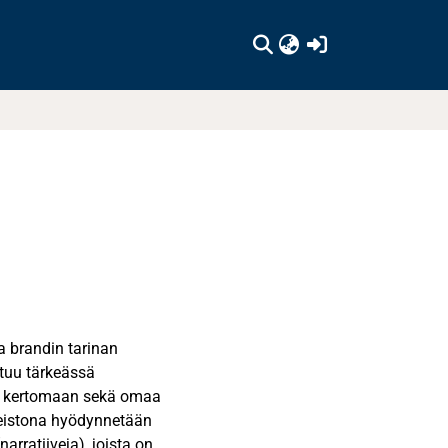
(current)
a brandin tarinan
stuu tärkeässä
ävä kertomaan sekä omaa
neistona hyödynnetään
narratiiveja), joista on