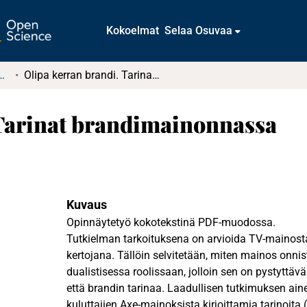
Kokoelmat
Selaa Osuvaa
tkielmat ja diplomityöt
Olipa kerran brandi. Tarinat brandimainonnassa
 Tarinat brandimainonnassa
Kuvaus
Opinnäytetyö kokotekstinä PDF-muodossa.
Tutkielman tarkoituksena on arvioida TV-mainost
kertojana. Tällöin selvitetään, miten mainos onni
dualistisessa roolissaan, jolloin sen on pystytt
että brandin tarinaa. Laadullisen tutkimuksen ai
kuluttajien Axe-mainoksista kirjoittamia tarinoita (