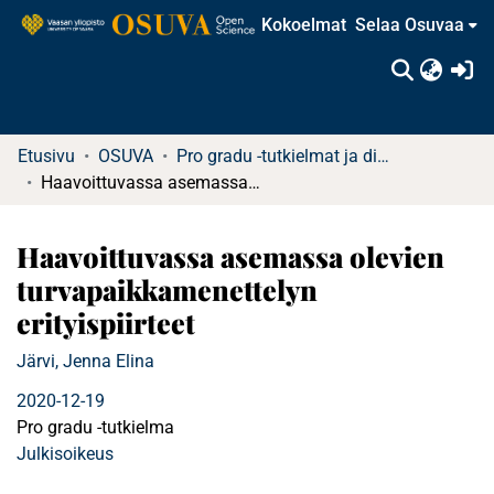
Kokoelmat
Selaa Osuvaa
(c
Etusivu
OSUVA
Pro gradu -tutkielmat ja diplomityöt
Haavoittuvassa asemassa olevien turvapaikkamenettelyn erityispiirteet
Haavoittuvassa asemassa olevien
turvapaikkamenettelyn
erityispiirteet
Järvi, Jenna Elina
2020-12-19
Pro gradu -tutkielma
Julkisoikeus