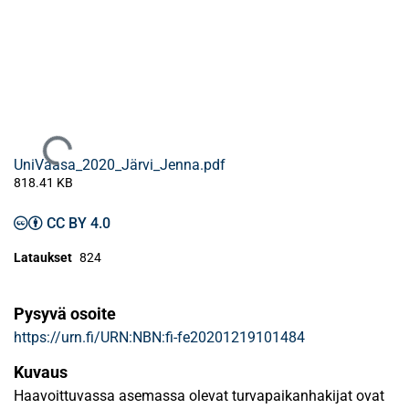
Ladataan...
UniVaasa_2020_Järvi_Jenna.pdf
818.41 KB
CC BY 4.0
Lataukset
824
Pysyvä osoite
https://urn.fi/URN:NBN:fi-fe20201219101484
Kuvaus
Haavoittuvassa asemassa olevat turvapaikanhakijat ovat