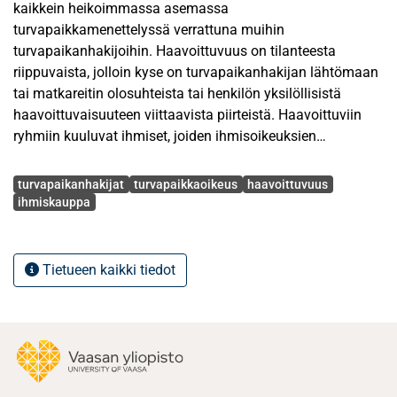
kaikkein heikoimmassa asemassa
turvapaikkamenettelyssä verrattuna muihin
turvapaikanhakijoihin. Haavoittuvuus on tilanteesta
riippuvaista, jolloin kyse on turvapaikanhakijan lähtömaan
tai matkareitin olosuhteista tai henkilön yksilöllisistä
haavoittuvaisuuteen viittaavista piirteistä. Haavoittuviin
ryhmiin kuuluvat ihmiset, joiden ihmisoikeuksien
turvaaminen edellyttää erityisiä toimenpiteitä ja huomiota,
Avainsanat
koska
turvapaikanhakijat
turvapaikkaoikeus
haavoittuvuus
he ovat normaalia alttiimpia ihmisoikeusloukkauksille.
ihmiskauppa
Vastaanottodirektiivin 21 artiklan mukaan haavoittuvassa
asemassa olevia ovat kidutuksen, psyykkisen tai
seksuaalisen väkivallan uhrit, alaikäiset, yksinhuoltajat,
Tietueen kaikki tiedot
ihmiskaupan uhrit, vakavasti sairaat ja
mielenterveyshäiriöistä kärsivät henkilöt.
Haavoittuva asema ja siitä johtuva erityistarpeiden
tunnistaminen edellyttävät asioiden yksilöllistä
selvittämistä kohtuullisessa ajassa asian vireille tulon