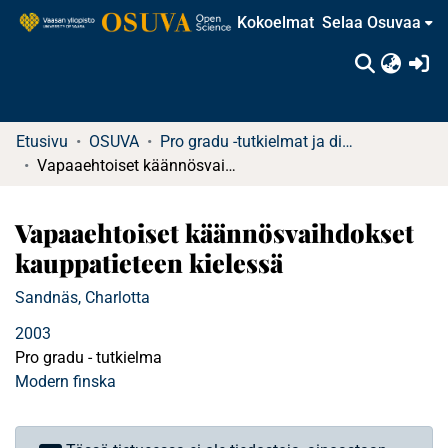
Kokoelmat
Selaa Osuvaa
(c
Etusivu
OSUVA
Pro gradu -tutkielmat ja diplomityöt
Vapaaehtoiset käännösvaihdokset kauppatieteen kielessä
Vapaaehtoiset käännösvaihdokset
kauppatieteen kielessä
Sandnäs, Charlotta
2003
Pro gradu - tutkielma
Modern finska