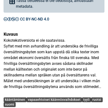
Tässä tietueessa ei ole tiedostoja, ainoastaan
metadata.
CC BY-NC-ND 4.0
Kuvaus
Kokotekstiversiota ei ole saatavissa.
Syftet med min avhandling är att undersöka de frivilliga
översättningsbyten som kan uppstå då olika texter inom
området ekonomi översätts från finska till svenska. Med
frivilliga översättningsbyten avses sådana skillnader
mellan källtexten och originalet som inte beror på
skillnaderna mellan språken utan på översättarens val.
Målet med undersökningen är att undersöka i vilken mån
de frivilliga översättningsbytena används som stilmedel
och om lättare texter leder till friare översättningar.
Avainsanat
Undersökningsmaterialet är taget från fackområdet
kääntäminen
vapaaehtoiset käännösvaihdokset
tyyli
ruotsi
ekonomi och består av tre texter med olika målgrupp och
suomi