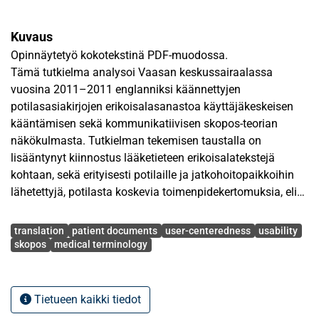
Kuvaus
Opinnäytetyö kokotekstinä PDF-muodossa.
Tämä tutkielma analysoi Vaasan keskussairaalassa
vuosina 2011–2011 englanniksi käännettyjen
potilasasiakirjojen erikoisalasanastoa käyttäjäkeskeisen
kääntämisen sekä kommunikatiivisen skopos-teorian
näkökulmasta. Tutkielman tekemisen taustalla on
lisääntynyt kiinnostus lääketieteen erikoisalatekstejä
kohtaan, sekä erityisesti potilaille ja jatkohoitopaikkoihin
lähetettyjä, potilasta koskevia toimenpidekertomuksia, eli
epikriisejä kohtaan.
Avainsanat
translation
patient documents
user-centeredness
usability
Olen itse kääntänyt potilasasiakirjoja Vaasan
skopos
medical terminology
keskussairaalassa englanniksi vuodesta 2011 alkaen.
Käännöksiä tehdessä olen havainnut, että kyseistä
käännöstieteen erikoisalaa on tutkittu vähän. Lisäksi
Tietueen kaikki tiedot
ohjeita epikriisien kääntämiseen ei ole ollut saatavilla. Siksi