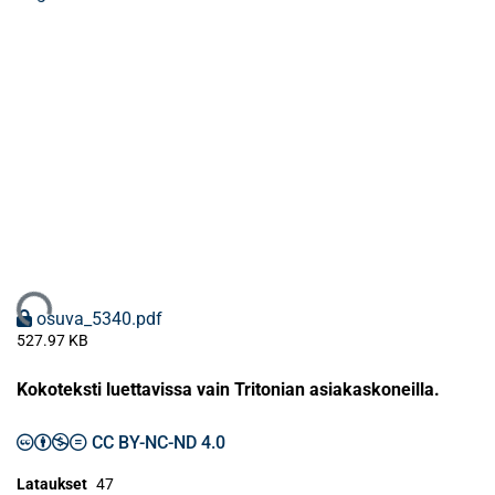
Ladataan...
osuva_5340.pdf
527.97 KB
Kokoteksti luettavissa vain Tritonian asiakaskoneilla.
CC BY-NC-ND 4.0
Lataukset
47