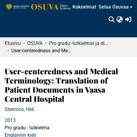
Kokoelmat
Selaa Osuvaa
(c
Etusivu
OSUVA
Pro gradu -tutkielmat ja diplomityöt (rajattu saatavuus)
User-centeredness and Medical Terminology: Translation of Patient Documents in Vaasa Central Hospital
User-centeredness and Medical
Terminology: Translation of
Patient Documents in Vaasa
Central Hospital
Stenroos, Heli
2013
Pro gradu - tutkielma
Englannin kieli