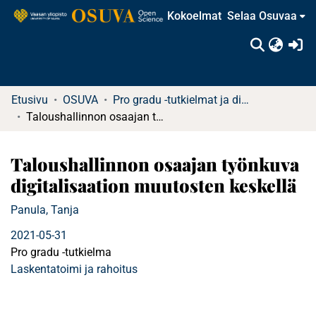
Kokoelmat
Selaa Osuvaa
(c
Etusivu
OSUVA
Pro gradu -tutkielmat ja diplomityöt
Taloushallinnon osaajan työnkuva digitalisaation muutosten keskellä
Taloushallinnon osaajan työnkuva
digitalisaation muutosten keskellä
Panula, Tanja
2021-05-31
Pro gradu -tutkielma
Laskentatoimi ja rahoitus