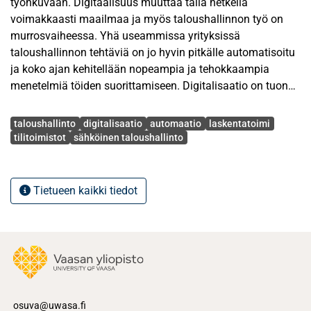
työnkuvaan. Digitaalisuus muuttaa tällä hetkellä
voimakkaasti maailmaa ja myös taloushallinnon työ on
murrosvaiheessa. Yhä useammissa yrityksissä
taloushallinnon tehtäviä on jo hyvin pitkälle automatisoitu
ja koko ajan kehitellään nopeampia ja tehokkaampia
menetelmiä töiden suorittamiseen. Digitalisaatio on tuonut
mukanaan automatisointia, ohjelmistorobotiikkaa,
Avainsanat
tekoälyn, data-analytiikkaa, BI-työkaluja, mutta miten nämä
taloushallinto
digitalisaatio
automaatio
laskentatoimi
kaikki tulevat vaikuttamaan taloushallinnon osaajan rooliin
tilitoimistot
sähköinen taloushallinto
tulevaisuudessa? Mediassa on jopa maalailtu uhkakuvia,
että robotiikka tulee korvaamaan ihmisen työpanoksen
tulevaisuudessa.
Tietueen kaikki tiedot
Tämän tutkielman tavoitteena on selvittää taloushallinnon
osaajien työnkuvaa tulevaisuudessa. Tutkimuksen
kohderyhmänä ovat tilitoimistossa työskentelevät
kirjanpitäjät tai taloushallinnon asiantuntijat. Tutkielmassa
tutkitaan, miten digitalisaatio on vaikuttanut tilitoimistossa
työskentelevän taloushallinnon osaajan työhön ja
osuva@uwasa.fi