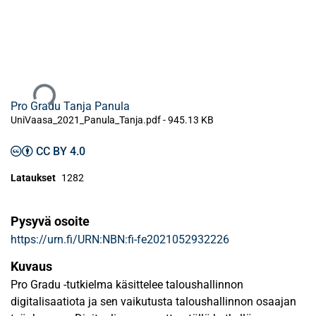
Ladataan...
Pro Gradu Tanja Panula
UniVaasa_2021_Panula_Tanja.pdf -
945.13 KB
CC BY 4.0
Lataukset
1282
Pysyvä osoite
https://urn.fi/URN:NBN:fi-fe2021052932226
Kuvaus
Pro Gradu -tutkielma käsittelee taloushallinnon
digitalisaatiota ja sen vaikutusta taloushallinnon osaajan