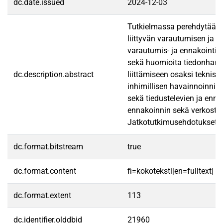
dc.date.issued
2024-12-03
Tutkielmassa perehdytään e
liittyvän varautumisen ja r
varautumis- ja ennakointik
sekä huomioita tiedonhanki
dc.description.abstract
liittämiseen osaksi teknist
inhimillisen havainnoinnin
sekä tiedustelevien ja enna
ennakoinnin sekä verkostoy
Jatkotutkimusehdotukset li
dc.format.bitstream
true
dc.format.content
fi=kokoteksti|en=fulltext|
dc.format.extent
113
dc.identifier.olddbid
21960