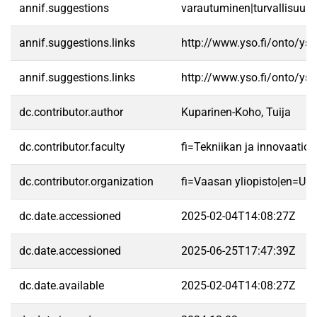
annif.suggestions
varautuminen|turvallisuus|ri
annif.suggestions.links
http://www.yso.fi/onto/ys
annif.suggestions.links
http://www.yso.fi/onto/ys
dc.contributor.author
Kuparinen-Koho, Tuija
dc.contributor.faculty
fi=Tekniikan ja innovaatio
dc.contributor.organization
fi=Vaasan yliopisto|en=Uni
dc.date.accessioned
2025-02-04T14:08:27Z
dc.date.accessioned
2025-06-25T17:47:39Z
dc.date.available
2025-02-04T14:08:27Z