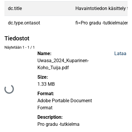
dc.title
Havaintotiedon käsittely t
dc.type.ontasot
fi=Pro gradu -tutkielma|en
Tiedostot
Näytetään
1 - 1 / 1
Name:
Lataa
Uwasa_2024_Kuparinen-
Koho_Tuija.pdf
Size:
1.33 MB
Ladataan...
Format:
Adobe Portable Document
Format
Description:
Pro gradu -tutkielma