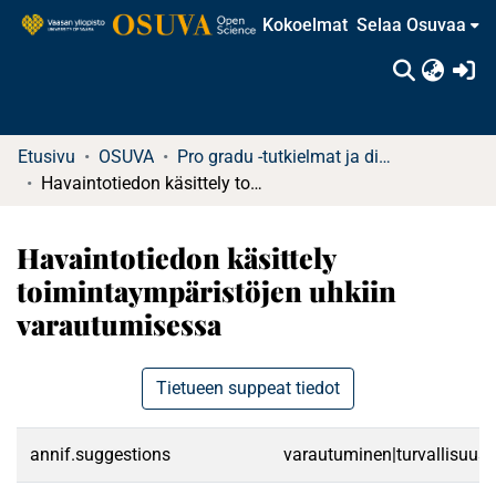
Kokoelmat
Selaa Osuvaa
(c
Etusivu
OSUVA
Pro gradu -tutkielmat ja diplomityöt
Havaintotiedon käsittely toimintaympäristöjen uhkiin varautumisessa
Havaintotiedon käsittely
toimintaympäristöjen uhkiin
varautumisessa
Tietueen suppeat tiedot
annif.suggestions
varautuminen|turvallisuus|ri