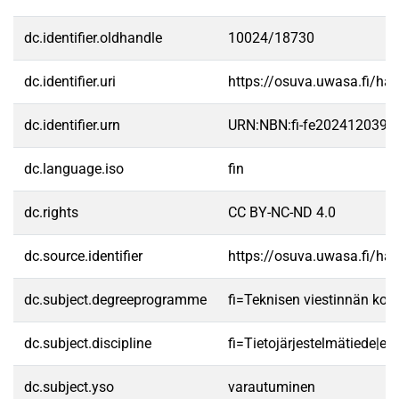
dc.identifier.oldhandle
10024/18730
dc.identifier.uri
https://osuva.uwasa.fi/h
dc.identifier.urn
URN:NBN:fi-fe2024120399
dc.language.iso
fin
dc.rights
CC BY-NC-ND 4.0
dc.source.identifier
https://osuva.uwasa.fi/h
dc.subject.degreeprogramme
fi=Teknisen viestinnän k
dc.subject.discipline
fi=Tietojärjestelmätiede|e
dc.subject.yso
varautuminen