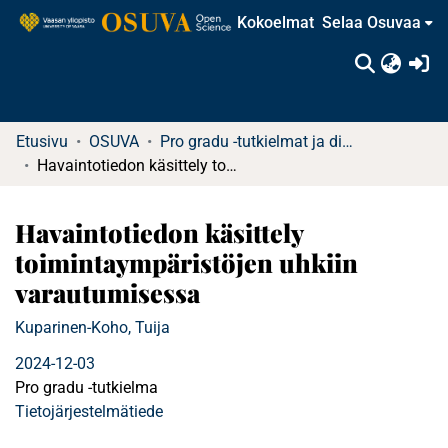
Kokoelmat
Selaa Osuvaa
(c
Etusivu
OSUVA
Pro gradu -tutkielmat ja diplomityöt
Havaintotiedon käsittely toimintaympäristöjen uhkiin varautumisessa
Havaintotiedon käsittely
toimintaympäristöjen uhkiin
varautumisessa
Kuparinen-Koho, Tuija
2024-12-03
Pro gradu -tutkielma
Tietojärjestelmätiede