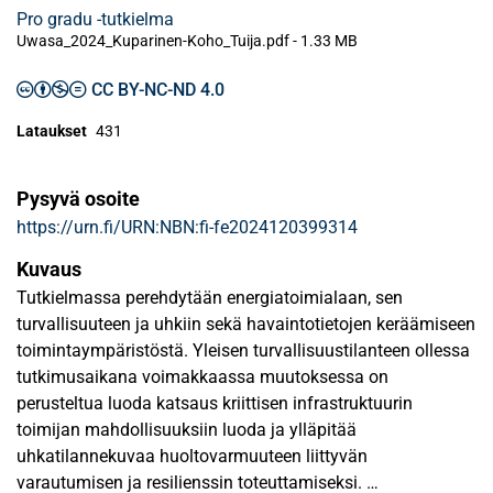
Pro gradu -tutkielma
Uwasa_2024_Kuparinen-Koho_Tuija.pdf -
1.33 MB
CC BY-NC-ND 4.0
Lataukset
431
Pysyvä osoite
https://urn.fi/URN:NBN:fi-fe2024120399314
Kuvaus
Tutkielmassa perehdytään energiatoimialaan, sen
turvallisuuteen ja uhkiin sekä havaintotietojen keräämiseen
toimintaympäristöstä. Yleisen turvallisuustilanteen ollessa
tutkimusaikana voimakkaassa muutoksessa on
perusteltua luoda katsaus kriittisen infrastruktuurin
toimijan mahdollisuuksiin luoda ja ylläpitää
uhkatilannekuvaa huoltovarmuuteen liittyvän
varautumisen ja resilienssin toteuttamiseksi.