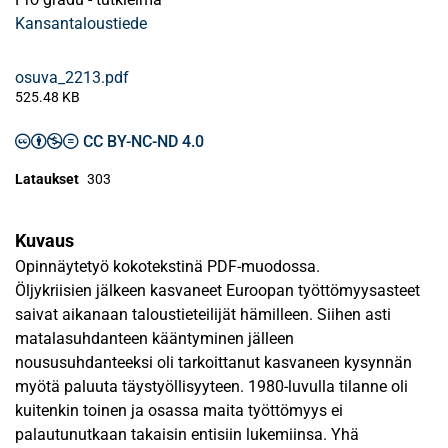
Kansantaloustiede
osuva_2213.pdf
525.48 KB
CC BY-NC-ND 4.0
Lataukset
303
Kuvaus
Opinnäytetyö kokotekstinä PDF-muodossa.
Öljykriisien jälkeen kasvaneet Euroopan työttömyysasteet
saivat aikanaan taloustieteilijät hämilleen. Siihen asti
matalasuhdanteen kääntyminen jälleen
noususuhdanteeksi oli tarkoittanut kasvaneen kysynnän
myötä paluuta täystyöllisyyteen. 1980-luvulla tilanne oli
kuitenkin toinen ja osassa maita työttömyys ei
palautunutkaan takaisin entisiin lukemiinsa. Yhä