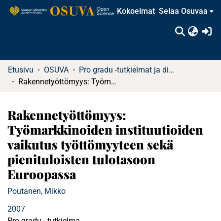
Kokoelmat
Selaa Osuvaa
(c
Etusivu
OSUVA
Pro gradu -tutkielmat ja diplomityöt
Rakennetyöttömyys: Työmarkkinoiden instituutioiden vaikutus työttömyyteen sekä pienituloisten tulotasoon Euroopassa
Rakennetyöttömyys:
Työmarkkinoiden instituutioiden
vaikutus työttömyyteen sekä
pienituloisten tulotasoon
Euroopassa
Poutanen, Mikko
2007
Pro gradu - tutkielma