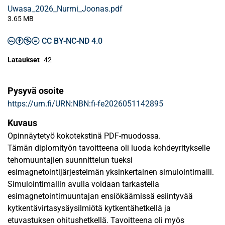
Uwasa_2026_Nurmi_Joonas.pdf
3.65 MB
CC BY-NC-ND 4.0
Lataukset
42
Pysyvä osoite
https://urn.fi/URN:NBN:fi-fe2026051142895
Kuvaus
Opinnäytetyö kokotekstinä PDF-muodossa.
Tämän diplomityön tavoitteena oli luoda kohdeyritykselle
tehomuuntajien suunnittelun tueksi
esimagnetointijärjestelmän yksinkertainen simulointimalli.
Simulointimallin avulla voidaan tarkastella
esimagnetointimuuntajan ensiökäämissä esiintyvää
kytkentävirtasysäysilmiötä kytkentähetkellä ja
etuvastuksen ohitushetkellä. Tavoitteena oli myös