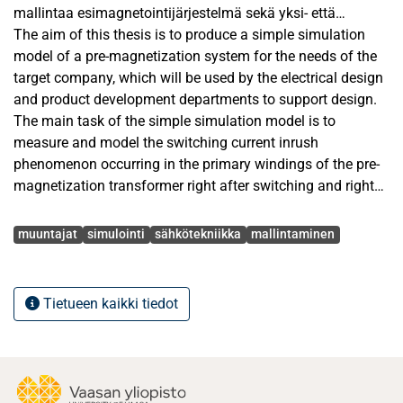
mallintaa esimagnetointijärjestelmä sekä yksi- että
kolmivaiheisena. Työssä keskityttiin myös tarkastelemaan
The aim of this thesis is to produce a simple simulation
simulointimallien luotettavuutta vertaamalla niitä PSCAD-
model of a pre-magnetization system for the needs of the
simulointiohjelmalla luotuihin malleihin.
target company, which will be used by the electrical design
and product development departments to support design.
Työn teoreettinen osuus käsitteli tehomuuntajan
The main task of the simple simulation model is to
rakennetta sekä sen magneettista toimintaperiaatetta.
measure and model the switching current inrush
Tehomuuntajan magneettisen toimintaperiaatteen
phenomenon occurring in the primary windings of the pre-
ymmärtämisen kautta johdettiin kytkentävirtasysäykseen
magnetization transformer right after switching and right
vaikuttavat tekijät yleisellä tasolla ja rakenteellisesti.
after bypassing the front resistor. In addition, the aim is to
Avainsanat
Lopuksi tutkittiin kytkentävirtasysäyksen hallintaan
model the simulation model of the biasing system in
muuntajat
simulointi
sähkötekniikka
mallintaminen
kehitettyjä ratkaisuja, joita hyödynnettiin diplomityön
single-phase and three-phase. The object of the study is the
käytännön tarkasteluissa.
reliability of the simulation models, which are verified with
a reference model built using a commercial simulation
Tietueen kaikki tiedot
Työn soveltava käytännöllinen osuus aloitettiin
program.
esimagnetointijärjestelmän mittauksella laboratorio-
olosuhteissa. Simulointimallin kehittäminen aloitettiin
The theoretical part of the thesis deals with the structure of
kartoittamalla erilaisia sekä ilmaisia että kaupallisia
a power transformer and its magnetic operating principle.
simulointiohjelmia. Simulointiohjelmien kartoituksen
Through understanding the magnetic operating principle of