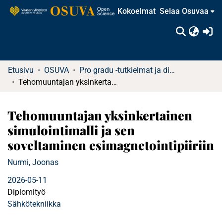
Kokoelmat
Selaa Osuvaa
(c
Etusivu
OSUVA
Pro gradu -tutkielmat ja diplomityöt
Tehomuuntajan yksinkertainen simulointimalli ja sen soveltaminen esimagnetointipiiriin
Tehomuuntajan yksinkertainen
simulointimalli ja sen
soveltaminen esimagnetointipiiriin
Nurmi, Joonas
2026-05-11
Diplomityö
Sähkötekniikka