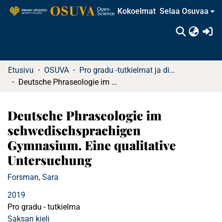
Kokoelmat
Selaa Osuvaa
(c
Etusivu
OSUVA
Pro gradu -tutkielmat ja diplomityöt
Deutsche Phraseologie im schwedischsprachigen Gymnasium. Eine qualitative Untersuchung
Deutsche Phraseologie im
schwedischsprachigen
Gymnasium. Eine qualitative
Untersuchung
Forsman, Sara
2019
Pro gradu - tutkielma
Saksan kieli