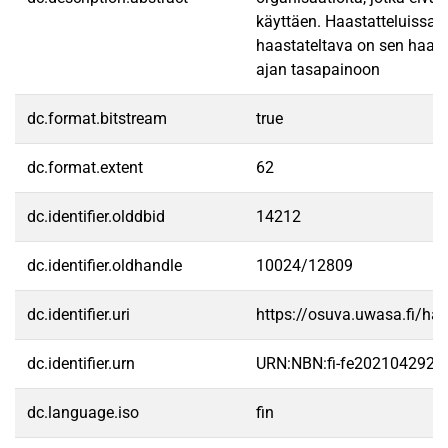
käyttäen. Haastatteluissa k
haastateltava on sen haasta
ajan tasapainoon
dc.format.bitstream
true
dc.format.extent
62
dc.identifier.olddbid
14212
dc.identifier.oldhandle
10024/12809
dc.identifier.uri
https://osuva.uwasa.fi/h
dc.identifier.urn
URN:NBN:fi-fe2021042927
dc.language.iso
fin