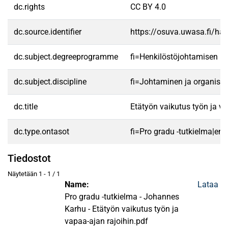
dc.rights
CC BY 4.0
dc.source.identifier
https://osuva.uwasa.fi/h
dc.subject.degreeprogramme
fi=Henkilöstöjohtamisen 
dc.subject.discipline
fi=Johtaminen ja organisa
dc.title
Etätyön vaikutus työn ja va
dc.type.ontasot
fi=Pro gradu -tutkielma|en
Tiedostot
Näytetään
1 - 1 / 1
Name:
Lataa
Pro gradu -tutkielma - Johannes
Karhu - Etätyön vaikutus työn ja
vapaa-ajan rajoihin.pdf