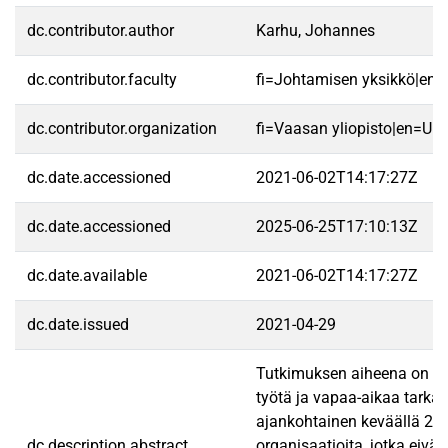
dc.contributor.author
Karhu, Johannes
dc.contributor.faculty
fi=Johtamisen yksikkö|en
dc.contributor.organization
fi=Vaasan yliopisto|en=Uni
dc.date.accessioned
2021-06-02T14:17:27Z
dc.date.accessioned
2025-06-25T17:10:13Z
dc.date.available
2021-06-02T14:17:27Z
dc.date.issued
2021-04-29
Tutkimuksen aiheena on etä
työtä ja vapaa-aikaa tarkas
ajankohtainen keväällä 202
dc.description.abstract
organisaatioita, jotka eiv