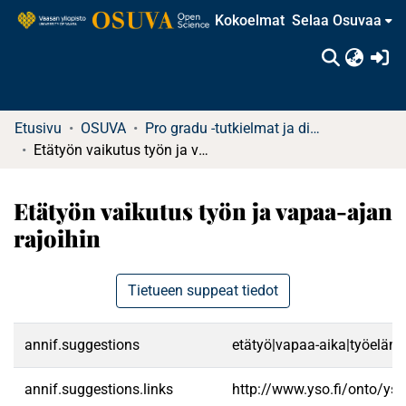
Kokoelmat
Selaa Osuvaa
(c
Etusivu
OSUVA
Pro gradu -tutkielmat ja diplomityöt
Etätyön vaikutus työn ja vapaa-ajan rajoihin
Etätyön vaikutus työn ja vapaa-ajan
rajoihin
Tietueen suppeat tiedot
annif.suggestions
etätyö|vapaa-aika|työelämä|
annif.suggestions.links
http://www.yso.fi/onto/ys