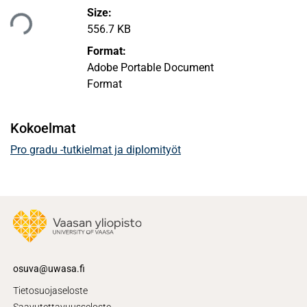
Size:
aan...
556.7 KB
Format:
Adobe Portable Document
Format
Kokoelmat
Pro gradu -tutkielmat ja diplomityöt
osuva@uwasa.fi
Tietosuojaseloste