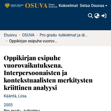
Kokoelmat
Selaa Osuvaa
(c
Etusivu
OSUVA
Pro gradu -tutkielmat ja diplomityöt
Oppikirjan esipuhe vuorovaikutuksena. Interpersoonaisten ja kontekstuaalisten merkitysten kriittinen analyysi
Oppikirjan esipuhe
vuorovaikutuksena.
Interpersoonaisten ja
kontekstuaalisten merkitysten
kriittinen analyysi
Kääntä, Liisa
2005
Pro gradu - tutkielma