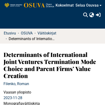
Kokoelmat
Selaa Osuvaa
(c
Etusivu
OSUVA
Väitöskirjat
Determinants of International Joint Ventures Termination Mode Choice and Parent Firms’ Value Creation
Determinants of International
Joint Ventures Termination Mode
Choice and Parent Firms’ Value
Creation
Filenko, Roman
Vaasan yliopisto
2023-11-28
Monografiaväitöskirja