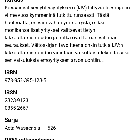
Kansainvälisen yhteisyritykseen (IJV) liittyviä teemoja on
viime vuosikymmeninä tutkittu runsaasti. Tästä
huolimatta, on vain vähän ymmärrystä, miksi
monikansalliset yritykset valitsevat tietyn
lakkauttamismuodon ja mitkä ovat tämän valinnan
seuraukset. Väitöskirjan tavoitteena onkin tutkia IJV:n
lakkauttamismuodon valintaan vaikuttavia tekijöitä sekä
sen vaikutuksia emoyrityksen arvonluontiin.
ISBN
IJV:n lakkauttamismuotoja ovat mm. yritysosto, likvidointi
978-952-395-123-5
ja myynti. Tämä väitöskirja on yksi ensimmäisistä
tutkimuksista, joka tarjoaa kokonaisvaltaisen kuvan
ISSN
lakkauttamismuotoihin vaikuttavista tekijöistä.
2323-9123
Tutkimuksen käsitteellinen malli hyödyntää
0355-2667
transaktiokustannusteoriaa, reaalioption näkemystä ja
Sarja
resurssipohjaista näkemystä IJV:n muodostamisen
motiiveista ja tekijöistä neljällä tasolla: yhteisyrityksen,
Acta Wasaensia
|
526
emoyrityksen, partnerien välisen ja isäntämaan. Lisäksi
OKM-julkaisutyyppi