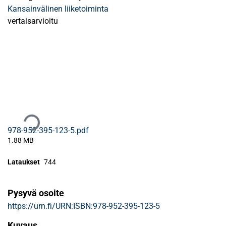
Kansainvälinen liiketoiminta
vertaisarvioitu
Ladataan...
978-952-395-123-5.pdf
1.88 MB
Lataukset
744
Pysyvä osoite
https://urn.fi/URN:ISBN:978-952-395-123-5
Kuvaus