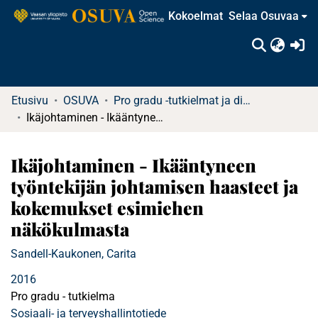
Kokoelmat
Selaa Osuvaa
(c
Etusivu
OSUVA
Pro gradu -tutkielmat ja diplomityöt
Ikäjohtaminen - Ikääntyneen työntekijän johtamisen haasteet ja kokemukset esimiehen näkökulmasta
Ikäjohtaminen - Ikääntyneen
työntekijän johtamisen haasteet ja
kokemukset esimiehen
näkökulmasta
Sandell-Kaukonen, Carita
2016
Pro gradu - tutkielma
Sosiaali- ja terveyshallintotiede