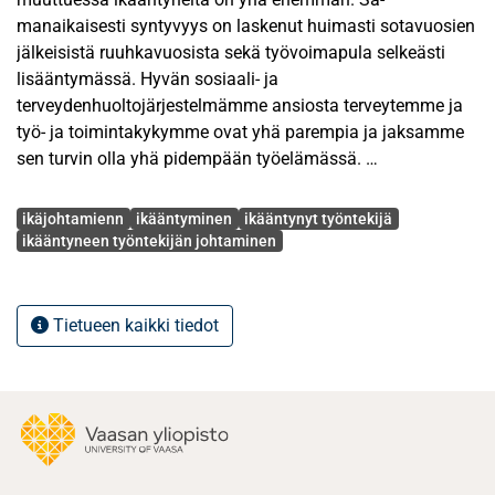
manaikaisesti syntyvyys on laskenut huimasti sotavuosien
jälkeisistä ruuhkavuosista sekä työvoimapula selkeästi
lisääntymässä. Hyvän sosiaali- ja
terveydenhuoltojärjestelmämme ansiosta terveytemme ja
työ- ja toimintakykymme ovat yhä parempia ja jaksamme
sen turvin olla yhä pidempään työelämässä.
Avainsanat
Esimiehen tulisi tuntea ikäjohtamisen käsite ja siihen
ikäjohtamienn
ikääntyminen
ikääntynyt työntekijä
liittyvät sisällölliset elementit. Ikäjohtaminen tämän päivän
ikääntyneen työntekijän johtaminen
työelämässä tarkoittaa nuorten ja vanhempien
työntekijöiden samanaikaista johtamista ikäsidonnaiset
tekijät huomioiden. Ikääntyneiden työntekijöiden työkykyä
Tietueen kaikki tiedot
tulisi tukea niin, että yhä useampi pystyisi
työskentelemään työuran loppuun asti.
Tämän Pro Gradu –tutkimuksen tarkoituksena on kuvata
Vaasan seudun pk –yritysten esimiesten kokemuksia
johtaa ikääntyviä työntekijöitä. Tutkimuksen