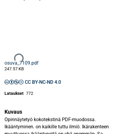
Ladataan...
osuva_7109.pdf
247.57 KB
CC BY-NC-ND 4.0
Lataukset
772
Kuvaus
Opinnäytetyö kokotekstinä PDF-muodossa.
Ikääntyminen. on kaikille tuttu ilmiö. Ikärakenteen
muuttuessa ikääntyneitä on yhä enemmän. Sa-