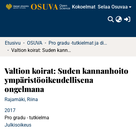
Kokoelmat
Selaa Osuvaa
(c
Etusivu
OSUVA
Pro gradu -tutkielmat ja diplomityöt (rajattu saatavuus)
Valtion koirat: Suden kannanhoito ympäristöoikeudellisena ongelmana
Valtion koirat: Suden kannanhoito
ympäristöoikeudellisena
ongelmana
Rajamäki, Riina
2017
Pro gradu - tutkielma
Julkisoikeus