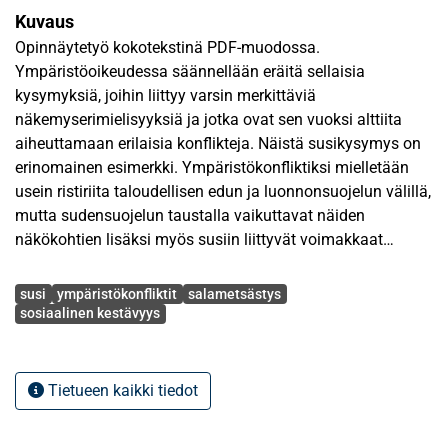
Kuvaus
Opinnäytetyö kokotekstinä PDF-muodossa.
Ympäristöoikeudessa säännellään eräitä sellaisia
kysymyksiä, joihin liittyy varsin merkittäviä
näkemyserimielisyyksiä ja jotka ovat sen vuoksi alttiita
aiheuttamaan erilaisia konflikteja. Näistä susikysymys on
erinomainen esimerkki. Ympäristökonfliktiksi mielletään
usein ristiriita taloudellisen edun ja luonnonsuojelun välillä,
mutta sudensuojelun taustalla vaikuttavat näiden
näkökohtien lisäksi myös susiin liittyvät voimakkaat
tunteet ja erilaiset vääryyskokemukset.
Avainsanat
susi
ympäristökonfliktit
salametsästys
Susi rauhoitettiin Suomessa 1970-luvulla. Tämän ja
sosiaalinen kestävyys
muiden metsästyslainsäädännön muutosten jälkeen –
varsinkin EU:n myötä – voimakkaasti huvennut susikanta
alkoi hiljalleen elpyä ja kasvaa kymmenkunnasta yksilöstä
Tietueen kaikki tiedot
yli 200. Sudet ovat yksilö- ja reviirikoon kasvaessa,
elinalueiden pirstoutuessa sekä ihmisasutuksen laajetessa