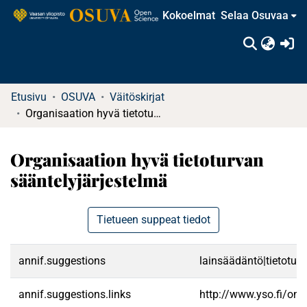
Kokoelmat
Selaa Osuvaa
(c
Etusivu
OSUVA
Väitöskirjat
Organisaation hyvä tietoturvan sääntelyjärjestelmä
Organisaation hyvä tietoturvan
sääntelyjärjestelmä
Tietueen suppeat tiedot
annif.suggestions
lainsäädäntö|tietoturv
annif.suggestions.links
http://www.yso.fi/on