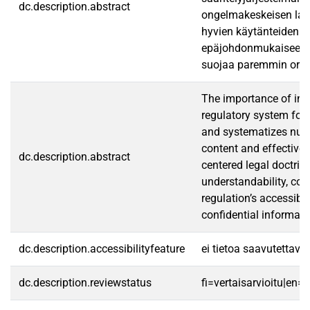
dc.description.abstract
ongelmakeskeisen laino
hyvien käytänteiden h
epäjohdonmukaiseen ja 
suojaa paremmin organ
The importance of info
regulatory system for 
and systematizes numer
content and effectiven
dc.description.abstract
centered legal doctrin
understandability, con
regulation’s accessibi
confidential informati
dc.description.accessibilityfeature
ei tietoa saavutettav
dc.description.reviewstatus
fi=vertaisarvioitu|en=