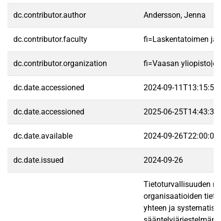
dc.contributor.author
Andersson, Jenna
dc.contributor.faculty
fi=Laskentatoimen ja 
dc.contributor.organization
fi=Vaasan yliopisto|e
dc.date.accessioned
2024-09-11T13:15:51
dc.date.accessioned
2025-06-25T14:43:31
dc.date.available
2024-09-26T22:00:05
dc.date.issued
2024-09-26
Tietoturvallisuuden me
organisaatioiden tiet
yhteen ja systematiso
sääntelyjärjestelmän 