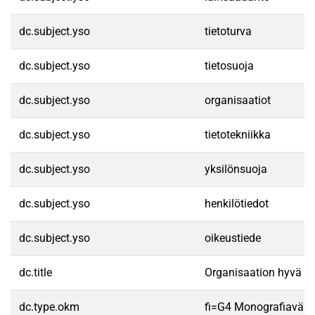
dc.subject.yso
tietoturva
dc.subject.yso
tietosuoja
dc.subject.yso
organisaatiot
dc.subject.yso
tietotekniikka
dc.subject.yso
yksilönsuoja
dc.subject.yso
henkilötiedot
dc.subject.yso
oikeustiede
dc.title
Organisaation hyvä ti
dc.type.okm
fi=G4 Monografiaväit