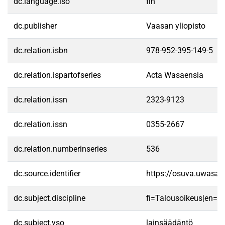
dc.language.iso
fin
dc.publisher
Vaasan yliopisto
dc.relation.isbn
978-952-395-149-5
dc.relation.ispartofseries
Acta Wasaensia
dc.relation.issn
2323-9123
dc.relation.issn
0355-2667
dc.relation.numberinseries
536
dc.source.identifier
https://osuva.uwasa.
dc.subject.discipline
fi=Talousoikeus|en=B
dc.subject.yso
lainsäädäntö