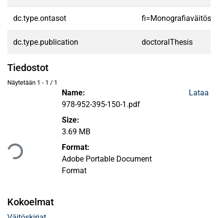
dc.type.ontasot
fi=Monografiaväitöski
dc.type.publication
doctoralThesis
Tiedostot
Näytetään
1 - 1 / 1
Name:
Lataa
978-952-395-150-1.pdf
Size:
Ladataan...
3.69 MB
Format:
Adobe Portable Document
Format
Kokoelmat
Väitöskirjat