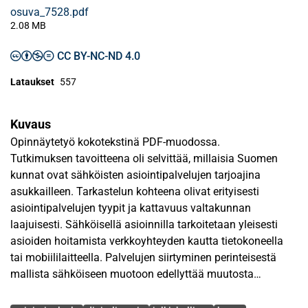
osuva_7528.pdf
2.08 MB
CC BY-NC-ND 4.0
Lataukset
557
Kuvaus
Opinnäytetyö kokotekstinä PDF-muodossa.
Tutkimuksen tavoitteena oli selvittää, millaisia Suomen
kunnat ovat sähköisten asiointipalvelujen tarjoajina
asukkailleen. Tarkastelun kohteena olivat erityisesti
asiointipalvelujen tyypit ja kattavuus valtakunnan
laajuisesti. Sähköisellä asioinnilla tarkoitetaan yleisesti
asioiden hoitamista verkkoyhteyden kautta tietokoneella
tai mobiililaitteella. Palvelujen siirtyminen perinteisestä
mallista sähköiseen muotoon edellyttää muutosta
toimintatavoissa. Tutkimuksen viitekehys muodostui
Avainsanat
julkishallinnon sähköistä asiointia ohjaavat laeista ja