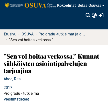
Kokoelmat
Selaa Osuvaa
(c
Etusivu
OSUVA
Pro gradu -tutkielmat ja diplomityöt
”Sen voi hoitaa verkossa.” Kunnat sähköisten asiointipalvelujen tarjoajina
”Sen voi hoitaa verkossa.” Kunnat
sähköisten asiointipalvelujen
tarjoajina
Ahde, Rita
2017
Pro gradu - tutkielma
Viestintätieteet