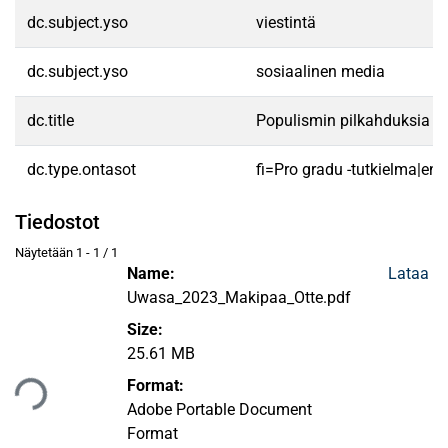
dc.subject.yso
viestintä
dc.subject.yso
sosiaalinen media
dc.title
Populismin pilkahduksia : V
dc.type.ontasot
fi=Pro gradu -tutkielma|en
Tiedostot
Näytetään
1 - 1 / 1
Name:
Lataa
Uwasa_2023_Makipaa_Otte.pdf
Size:
25.61 MB
taan...
Format:
Adobe Portable Document
Format