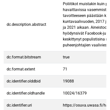
Poliitikot muistakin kuin p
havaittavissa vasemmistopu
tavoitteeseen päästään kah
kuntavaalivuoden, 2017 ja 
dc.description.abstract
ja 2021 aikaan. Aineistoon 
hyödynsivät Facebook-julka
keskittynyt populistisina m
puheenjohtajien vaaliviest
dc.format.bitstream
true
dc.format.extent
71
dc.identifier.olddbid
19088
dc.identifier.oldhandle
10024/16379
dc.identifier.uri
https://osuva.uwasa.fi/h