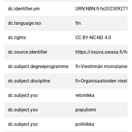
dc.identifier.urn
URN:NBN:fi-fe2023092713
dc.language.iso
fin
dc.rights
CC BY-NC-ND 4.0
dc.source.identifier
https://osuva.uwasa.fi/h
dc.subject.degreeprogramme
fi=Viestinnän monialainen
dc.subject.discipline
fi=Organisaatioiden viesti
dc.subject.yso
retoriikka
dc.subject.yso
populismi
dc.subject.yso
politiikka