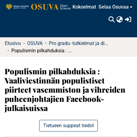
Kokoelmat
Selaa Osuvaa
(c
Etusivu
OSUVA
Pro gradu -tutkielmat ja diplomityöt
Populismin pilkahduksia : Vaaliviestinnän populistiset piirteet vasemmiston ja vihreiden puheenjohtajien Facebook-julkaisuissa
Populismin pilkahduksia :
Vaaliviestinnän populistiset
piirteet vasemmiston ja vihreiden
puheenjohtajien Facebook-
julkaisuissa
Tietueen suppeat tiedot