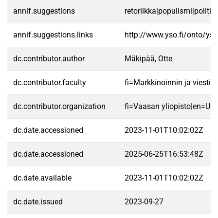
annif.suggestions
retoriikka|populismi|politiik
annif.suggestions.links
http://www.yso.fi/onto/ys
dc.contributor.author
Mäkipää, Otte
dc.contributor.faculty
fi=Markkinoinnin ja viest
dc.contributor.organization
fi=Vaasan yliopisto|en=Uni
dc.date.accessioned
2023-11-01T10:02:02Z
dc.date.accessioned
2025-06-25T16:53:48Z
dc.date.available
2023-11-01T10:02:02Z
dc.date.issued
2023-09-27