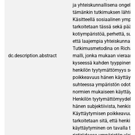
ja yhteiskunnallisena ongel
tämänkin tutkimuksen lähtök
Käsitteellä sosiaalinen ympär
tarkoitetaan tässä sekä pääh
kotiympäristöä, perhettä, suku
että laajempia yhteiskunnallis
Tutkimusmetodina on Richar
dc.description.abstract
malli, jonka mukaan vieraan
kyseessä kahden tyyppinen rist
henkilön tyytymättömyys sekä
poikkeavuus hänen käyttäyt
suhteessa ympäristön odotuks
normien mukaiseen käyttäyt
Henkilön tyytymättömyydellä 
hänen subjektiivista, henkistä
Käyttäytymisen poikkeavuude
tarkoitetaan sitä, että henkilö
käyttäytyminen on tavalla tai 