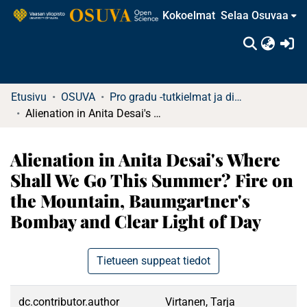
Kokoelmat
Selaa Osuvaa
(c
Etusivu
OSUVA
Pro gradu -tutkielmat ja diplomityöt
Alienation in Anita Desai's Where Shall We Go This Summer? Fire on the Mountain, Baumgartner's Bombay and Clear Light of Day
Alienation in Anita Desai's Where
Shall We Go This Summer? Fire on
the Mountain, Baumgartner's
Bombay and Clear Light of Day
Tietueen suppeat tiedot
dc.contributor.author
Virtanen, Tarja