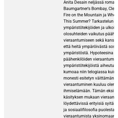
Anita Desain neljässä romaa
Baumgartner's Bombay, Clear 
Fire on the Mountain ja Wher
This Summer? Tarkastelun k
ympäristötekijöiden ja ulkois
olosuhteiden vaikutus päähe
vieraantumiseen sekä kanss
että heitä ympäröivästä sosia
ympäristöstä. Hypoteesina on
päähenkilöiden vieraantumin
ympäristötekijöistä aiheutuv
kumoaa niin telogiassa kuin f
monesti esitetyn väittämän, e
vieraantuminen kuuluu olenna
ihmiselämään. Tämän eksiste
käsityksen mukaan vieraantum
löydettävissä erityisiä syitä.
ja sosiaalifilosofia puolestaa
vieraantumista yksinomaan 