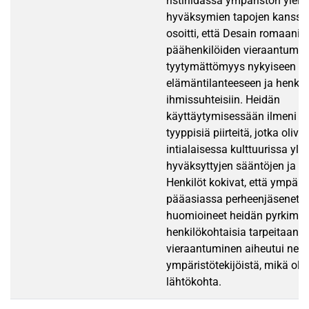
ristiriidassa ympäristön yleise
hyväksymien tapojen kanssa
osoitti, että Desain romaanie
päähenkilöiden vieraantumist
tyytymättömyys nykyiseen
elämäntilanteeseen ja henkil
ihmissuhteisiin. Heidän
käyttäytymisessään ilmeni 
tyyppisiä piirteitä, jotka olivat
intialaisessa kulttuurissa ylei
hyväksyttyjen sääntöjen ja n
Henkilöt kokivat, että ympäris
pääasiassa perheenjäsenet, e
huomioineet heidän pyrkimyk
henkilökohtaisia tarpeitaan.
vieraantuminen aiheutui negat
ympäristötekijöistä, mikä oli
lähtökohta.