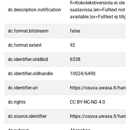
fi=Kokotekstiversiota ei ole
dc.description.notification
saatavissa.|en=Fulltext not
available.|sv=Fulltext ej tillgä
dc.format.bitstream
false
dc.format.extent
92
dc.identifier.olddbid
6538
dc.identifier.oldhandle
10024/6490
dc.identifier.uri
https://osuva.uwasa.fi/han
dc.rights
CC BY-NC-ND 4.0
dc.source.identifier
https://osuva.uwasa.fi/han