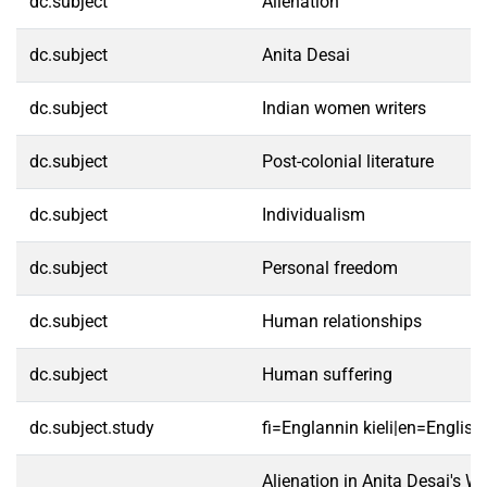
dc.subject
Alienation
dc.subject
Anita Desai
dc.subject
Indian women writers
dc.subject
Post-colonial literature
dc.subject
Individualism
dc.subject
Personal freedom
dc.subject
Human relationships
dc.subject
Human suffering
dc.subject.study
fi=Englannin kieli|en=English
Alienation in Anita Desai's W