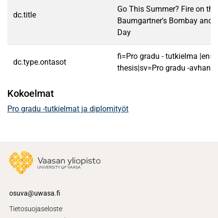
Go This Summer? Fire on the
dc.title
Baumgartner's Bombay and Cl
Day
fi=Pro gradu - tutkielma |en=
dc.type.ontasot
thesis|sv=Pro gradu -avhandl
Kokoelmat
Pro gradu -tutkielmat ja diplomityöt
osuva@uwasa.fi
Tietosuojaseloste