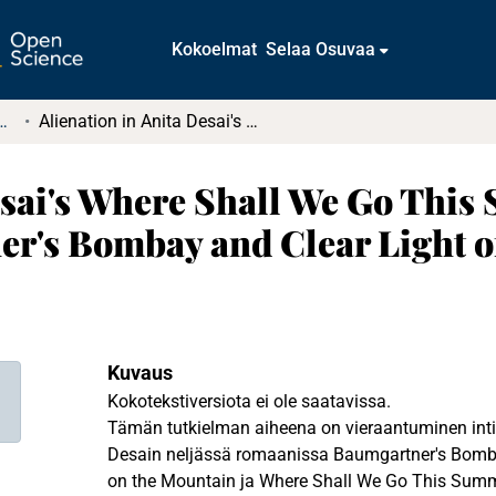
Kokoelmat
Selaa Osuvaa
tkielmat ja diplomityöt
Alienation in Anita Desai's Where Shall We Go This Summer? Fire on the Mountain, Baumgartner's Bombay and Clear Light of Day
esai's Where Shall We Go This
r's Bombay and Clear Light o
Kuvaus
Kokotekstiversiota ei ole saatavissa.
Tämän tutkielman aiheena on vieraantuminen intial
Desain neljässä romaanissa Baumgartner's Bombay
on the Mountain ja Where Shall We Go This Summ