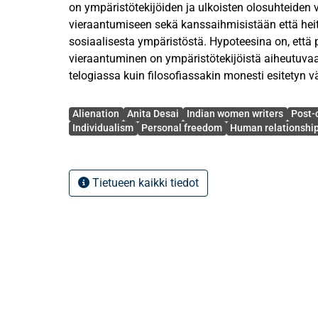
on ympäristötekijöiden ja ulkoisten olosuhteiden
vieraantumiseen sekä kanssaihmisistään että hei
sosiaalisesta ympäristöstä. Hypoteesina on, että
vieraantuminen on ympäristötekijöistä aiheutuva
telogiassa kuin filosofiassakin monesti esitetyn v
vieraantuminen kuuluu olennaisesti ihmiselämä
Avainsanat
eksistentialistisen käsityksen mukaan vieraantumis
Alienation
Anita Desai
Indian women writers
Post-c
erityisiä syitä. Nykysosiologia ja sosiaalifilosofia
Individualism
Personal freedom
Human relationshi
vieraantumista yksinomaan psygologisena ja yht
ongelmana, mikä on tämänkin tutkimuksen lähtöko
sosiaalinen ympäristö tarkoitetaan tässä sekä pä
Tietueen kaikki tiedot
kotiympäristöä, perhettä, sukulaisia, ystäviä että 
oloja. Tutkimusmetodina on Richard Schachtin m
vieraantumisessa on kyseessä kahden tyyppinen ris
tyytymättömyys sekä häiriö tai poikkeavuus hän
suhteessa ympäristön odotuksiin ja ns. normien
käyttäytymiseen. Henkilön tyytymättömyydellä ta
subjektiivista, henkistä tilaansa. Käyttäytymisen
tarkoitetaan sitä, että henkilön käyttäytyminen on t